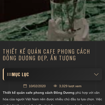
THIẾT KẾ QUÁN CAFE PHONG CÁCH
ĐÔNG DƯƠNG ĐẸP, ẤN TƯỢNG
MỤC LỤC
Tổng quan phong cách thiết kế Đông Dương và áp
10/02/2020
3,029 lượt xem
dụng vào quán cafe
Thiết kế quán cafe phong cách Đông Dương
phù hợp với văn
Màu sắc trong thiết kế quán cafe Đông Dương
hóa của người Việt Nam nên được nhiều chủ đầu tư lựa chọn. Việc
Vật liệu đặc trưng cho phong cách thiết kế Đông