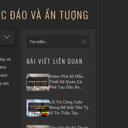
ỘC ĐÁO VÀ ẤN TƯỢNG
đẹp và
BÀI VIẾT LIÊN QUAN
 khó
cách
Khám Phá 50 Mẫu
Thiết Kế Quán Cà
g vào
Phê Tạo Dấu Ấn
Riêng 2026
Lỗi Thi Công Cafe:
Đừng Để Mất Tiền Tỷ
Vì Tin Thầu Tay
Ngang
Tiêu Chuẩn Kỹ Thuật: