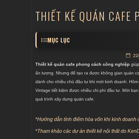
THIẾT KẾ QUÁN CAFE
MỤC LỤC
Thiết kế kiến trúc quán cafe đơn giản
22/
Bố trí đồ nội thất theo đúng phong cách c
Thiết kế quán cafe phong cách công nghiệp
giúp
Lắp đặt hệ thống ánh sáng ấn tượng
ấn tượng. Nhưng để tạo ra được không gian quán ca
dành cho nhiều chủ đầu tư khi mới kinh doanh. Hôm
Sử dụng màu sắc một cách hợp lí
Vintage tiết kiệm được nhiều chi phí đầu tư. Mời bạn
quá trình xây dựng quán cafe.
*
Hướng dẫn tính điểm hòa vốn khi kinh doanh 
*
Tham khảo các dự án thiết kế nội thất do Ken