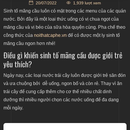
20/07/2022
1,939 lượt xem
thích?
Sinh tố mãng cầu luôn có mặt trong các menu của các quán
Mix các loại trái cây cùng với sinh tố mãng cầu cho
nước. Bởi đây là một loại thức uống có vị chua ngọt của
menu quán đồ uống
mãng cầu và vị béo của sữa hòa quyện cùng. Pha chế theo
Sinh tố mãng cầu đơn giản cùng với sữa đặc
công thức của
noithatcaphe.vn
để có được một ly sinh tố
Sinh tố mãng cầu được mix cùng với bơ
mãng cầu ngon hơn nhé!
Sinh tố mãng cầu mix cùng với xoài
Điều gì khiến sinh tố mãng cầu được giới trẻ
Sinh tố mãng cầu mix cùng với chuối
yêu thích?
Bí quyết để lựa chọn mãng cầu ngon cho món
Ngày nay, các loại nước trái cây luôn được giới trẻ săn đón
nước chuẩn vị
và ưa chuộng bởi dễ uống, ngon bổ và còn rẻ. Thay vì ăn
Kết bài
trái cây để cung cấp thêm cho cơ thể nhiều chất dinh
dưỡng thì nhiều người chọn các nước uống để đa dạng
mỗi ngày.