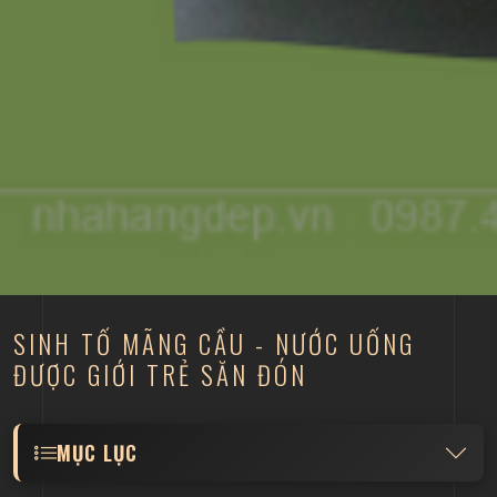
SINH TỐ MÃNG CẦU - NƯỚC UỐNG
ĐƯỢC GIỚI TRẺ SĂN ĐÓN
MỤC LỤC
Điều gì khiến sinh tố mãng cầu được giới trẻ yêu