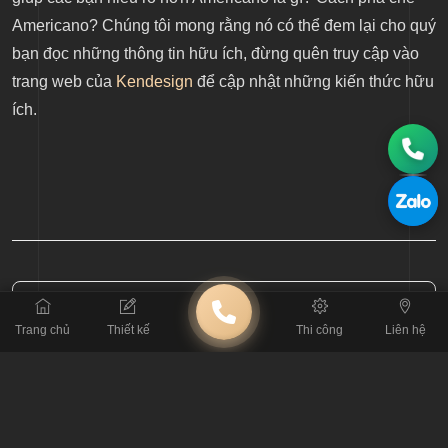
Americano?
Chúng tôi mong rằng nó có thể đem lại cho quý
bạn đọc những thông tin hữu ích, đừng quên truy cập vào
trang web của
Kendesign
để cập nhật những kiến thức hữu
ích.
BÀI TRƯỚC
Trang chủ
Thiết kế
Thi công
Liên hệ
Quán đồ uống nên làm gì để các loại nước ép trở nên đặc biệt?
BÀI SAU