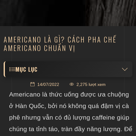
AMERICANO LÀ GÌ? CÁCH PHA CHẾ
AMERICANO CHUẨN VỊ
MỤC LỤC
14/07/2022
2,275 lượt xem
4.1 Các biến tấu mới từ Americano truyền thống
Americano là thức uống được ưa chuộng
5 Phân biệt cà phê Americano và Espresso
ở Hàn Quốc, bởi nó không quá đậm vị cà
6 Kết luận
phê nhưng vẫn có đủ lượng caffeine giúp
chúng ta tỉnh táo, tràn đầy năng lượng. Để