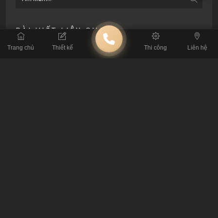
BÀI VIẾT LIÊN QUAN
Trang chủ
Thiết kế
Thi công
Liên hệ
Khám Phá 50 Mẫu Thiết Kế Quán Cà Phê Tạo
Dấu Ấn Riêng 2026
Lỗi Thi Công Cafe: Đừng Để Mất Tiền Tỷ Vì Tin
Thầu Tay Ngang
Tiêu Chuẩn Kỹ Thuật: Thông Số Sống Còn Khi
Thiết Kế Quán Cafe
4 Nguyên Tắc Xương Máu Khi Thuê Đơn Vị
Thiết Kế Quán Cafe