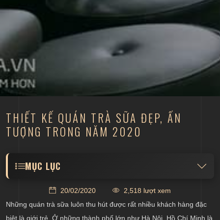
THIẾT KẾ QUÁN TRÀ SỮA ĐẸP, ẤN
TƯỢNG TRONG NĂM 2020
MỤC LỤC
Xu hướng kinh doanh quán trà sữa trong năm 2020
20/02/2020
2,518 lượt xem
Thiết kế quán trà sữa theo phong cách hiện đại ưa
Những quán trà sữa luôn thu hút được rất nhiều khách hàng đặc
chuộng
biệt là giới trẻ. Ở những thành phố lớn như Hà Nội, Hồ Chí Minh là