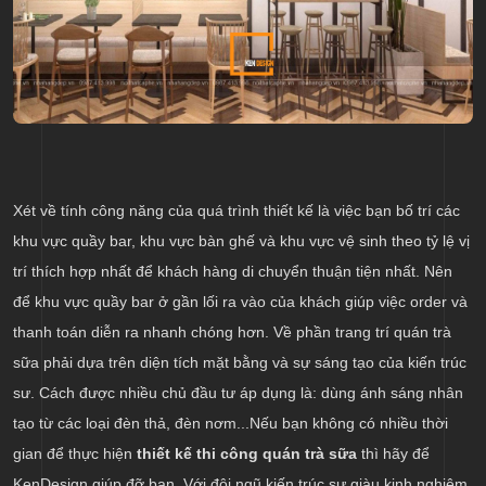
Xét về tính công năng của quá trình thiết kế là việc bạn bố trí các
khu vực quầy bar, khu vực bàn ghế và khu vực vệ sinh theo tỷ lệ vị
trí thích hợp nhất để khách hàng di chuyển thuận tiện nhất. Nên
để khu vực quầy bar ở gần lối ra vào của khách giúp việc order và
thanh toán diễn ra nhanh chóng hơn. Về phần trang trí quán trà
sữa phải dựa trên diện tích mặt bằng và sự sáng tạo của kiến trúc
sư. Cách được nhiều chủ đầu tư áp dụng là: dùng ánh sáng nhân
tạo từ các loại đèn thả, đèn nơm...Nếu bạn không có nhiều thời
gian để thực hiện
thiết kế thi công quán trà sữa
thì hãy để
KenDesign giúp đỡ bạn. Với đội ngũ kiến trúc sư giàu kinh nghiệm,