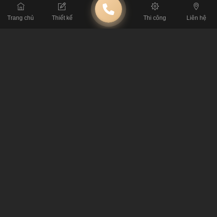
Trang chủ
Thiết kế
Thi công
Liên hệ
BÀI TRƯỚC
Thiết kế quán cafe hoa siêu hot trong năm 2020
BÀI SAU
​Mild Coffee& Tea – Bản vẽ thiết kế quán trà sữa nhỏ xinh tại
Hungary
BÀI VIẾT LIÊN QUAN
Khám Phá 50 Mẫu Thiết Kế Quán Cà Phê Tạo