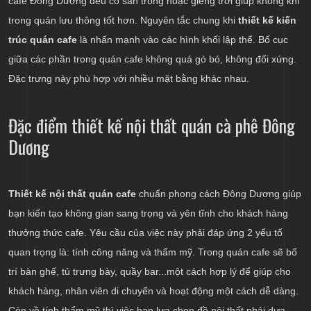
cafe Đông Dương đều có sân trong hoặc giếng trời giúp không khí
trong quán lưu thông tốt hơn. Nguyên tắc chung khi
thiết kế kiến
trúc quán cafe
là nhấn mạnh vào các hình khối lập thể. Bố cục
giữa các phần trong quán cafe không quá gò bó, không đối xứng.
Đặc trưng này phù hợp với nhiều mặt bằng khác nhau.
Đặc điểm thiết kế nội thất quán cà phê Đông
Dương
Thiết kế nội thất quán cafe
chuẩn phong cách Đông Dương giúp
bạn kiến tạo không gian sang trọng và yên tĩnh cho khách hàng
thưởng thức cafe. Yêu cầu của việc này phải đáp ứng 2 yếu tố
quan trọng là: tính công năng và thẩm mỹ. Trong quán cafe sẽ bố
trí bàn ghế, tủ trưng bày, quầy bar...một cách hợp lý để giúp cho
khách hàng, nhân viên di chuyển và hoạt động một cách dễ dàng.
Còn về tính thẩm mỹ thì việc bạn lựa chọn đồ nội thất phải dựa