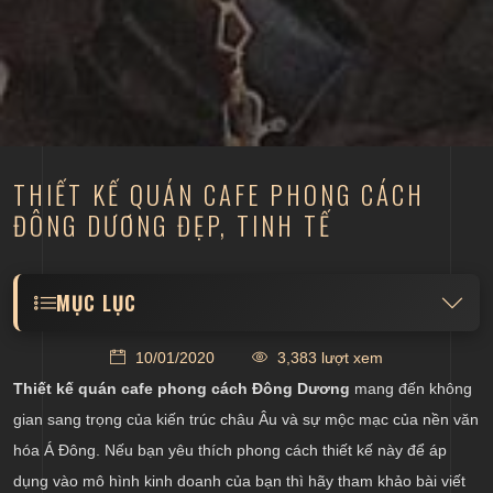
THIẾT KẾ QUÁN CAFE PHONG CÁCH
ĐÔNG DƯƠNG ĐẸP, TINH TẾ
MỤC LỤC
Thiết kế kiến trúc quán cafe phong cách Đông
10/01/2020
3,383 lượt xem
Dương
Thiết kế quán cafe phong cách Đông Dương
mang đến không
Đặc điểm thiết kế nội thất quán cà phê Đông
gian sang trọng của kiến trúc châu Âu và sự mộc mạc của nền văn
Dương
hóa Á Đông. Nếu bạn yêu thích phong cách thiết kế này để áp
Tạo điểm nhấn cho quán cafe phong cách Đông
dụng vào mô hình kinh doanh của bạn thì hãy tham khảo bài viết
Dương