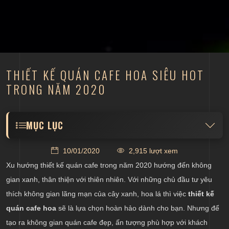
THIẾT KẾ QUÁN CAFE HOA SIÊU HOT
TRONG NĂM 2020
MỤC LỤC
Thiết kế kiến trúc quán cafe đơn giản, tạo không
10/01/2020
2,915 lượt xem
gian mở
Xu hướng thiết kế quán cafe trong năm 2020 hướng đến không
Thiết kế nội thất quán cafe sử dụng vật liệu từ thiên
gian xanh, thân thiện với thiên nhiên. Với những chủ đầu tư yêu
nhiên
thích không gian lãng mạn của cây xanh, hoa lá thì việc
thiết kế
Thiết kế khoảng sân vườn ấn tượng, phù hợp với
quán cafe hoa
sẽ là lựa chọn hoàn hảo dành cho bạn. Nhưng để
không gian thưởng thức cafe
tạo ra không gian quán cafe đẹp, ấn tượng phù hợp với khách
Bố trí hệ thống ánh sáng ấn tượng tạo điểm nhấn