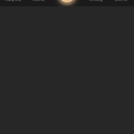
Kinh doanh mô hình cafe nhượng quyền phải chịu sự cạnh tranh
trong nội bộ
Khi
kinh doanh mô hình cafe nhượng quyền
việc cạnh