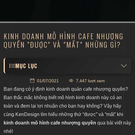
KINH DOANH MÔ HÌNH CAFE NHƯỢNG
QUYỀN "ĐƯỢC" VÀ "MẤT" NHỮNG GÌ?
MỤC LỤC
Lợi ích khi kinh doanh mô hình cafe nhượng quyền
01/07/2021
7,447 lượt xem
Bạn đang có ý định kinh doanh quán cafe nhượng quyền?
Kinh doanh mô hình cafe nhượng quyền tiết kiệm
Bạn thắc mắc không biết mô hình kinh doanh này có an
được thời gian, chi phí và công sức xây dựng
toàn và đem lại lợi nhuận cho bạn hay không? Vậy hãy
thương hiệu
cùng KenDesign tìm hiểu những thứ “được” và “mất” khi
kinh doanh mô hình cafe nhượng quyền
qua bài viết này
Kinh doanh mô hình cafe nhượng quyền sở hữu
nhé!
một lượng lớn khách hàng sẵn có