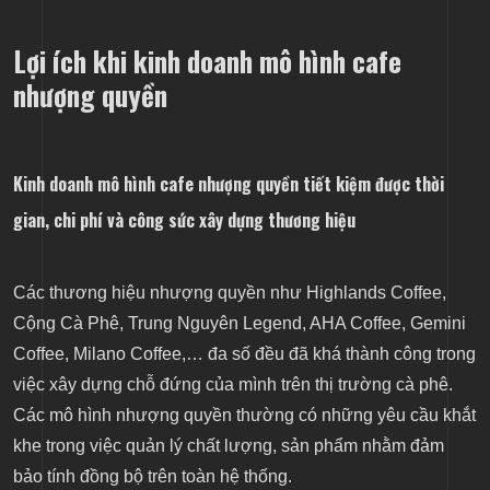
Lợi ích khi kinh doanh mô hình cafe
Kinh doanh mô hình cafe nhượng quyền giúp đơn
nhượng quyền
giản hóa trong việc thiết kế cửa hàng
Kinh doanh mô hình cafe nhượng quyền giúp việc
Kinh doanh mô hình cafe nhượng quyền tiết kiệm được thời
vận hành cửa hàng được nhanh chóng và hiệu quả
hơn
gian, chi phí và công sức xây dựng thương hiệu
Kinh doanh mô hình cafe nhượng quyền được hỗ
Các thương hiệu nhượng quyền như Highlands Coffee,
trợ hoạt động quảng cáo, marketing
Cộng Cà Phê, Trung Nguyên Legend, AHA Coffee, Gemini
Rủi ro khi kinh doanh mô hình cafe nhượng quyền
Coffee, Milano Coffee,… đa số đều đã khá thành công trong
việc xây dựng chỗ đứng của mình trên thị trường cà phê.
Kinh doanh mô hình cafe nhượng quyền phải chịu
Các mô hình nhượng quyền thường có những yêu cầu khắt
rủi ro chung của thương hiệu
khe trong việc quản lý chất lượng, sản phẩm nhằm đảm
bảo tính đồng bộ trên toàn hệ thống.
Kinh doanh mô hình cafe nhượng quyền làm mất đi