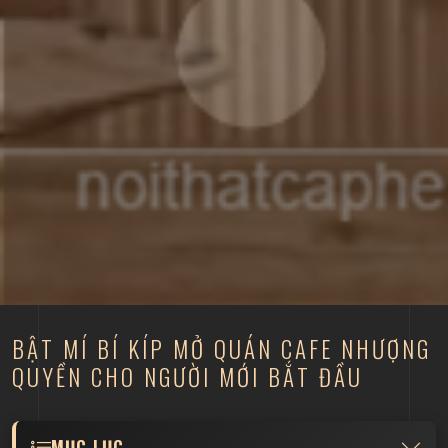
BẬT MÍ BÍ KÍP MỞ QUÁN CAFE NHƯỢNG
QUYỀN CHO NGƯỜI MỚI BẮT ĐẦU
MỤC LỤC