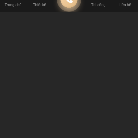
Trang chủ
Thiết kế
Thi công
Liên hệ
Bên cạnh đó, việc phát triển các chiến lược marketing
online cũng vô cùng quan trọng khi bạn
mở quán cafe
nhượng quyền.
Với tốc độ phát triển của internet như hiện
nay thì việc phát triển marketing online sẽ là một phương án
vô cùng tối ưu để tìm kiếm, tiếp cận và khai thác khách
hàng, là phương tiện truyền thông giúp việc tiếp thị hình
ảnh, thương hiệu quán cafe của bạn đạt được hiệu quả
nhất định. Tùy vào đối tượng khách hàng hướng tới mà
bạn lựa chọn kênh marketing cũng như những ý tưởng, nội
dung, lộ trình phát triển phù hợp. Bên cạnh đó, bạn có thể
kinh doanh quán cafe công nghệ, liên kết với các đơn vị