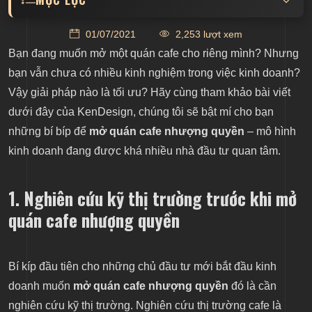
1. Nghiên cứu kỹ thị trường trước khi mở quán
01/07/2021
2,253 lượt xem
cafe nhượng quyền
Bạn đang muốn mở một quán cafe cho riêng mình? Nhưng
2. Lựa chọn thương hiệu phù hợp để mở quán cafe
bạn vẫn chưa có nhiều kinh nghiệm trong việc kinh doanh?
nhượng quyền
Vậy giải pháp nào là tối ưu? Hãy cùng tham khảo bài viết
3. Chuẩn bị kỹ càng ngân sách, tài chính trước khi
dưới đây của KenDesign, chúng tôi sẽ bật mí cho bạn
mở quán cafe nhượng quyền
những bí bíp để
mở quán cafe nhượng quyền
– mô hình
4. Lựa chọn địa điểm kinh doanh phù hợp để mở
kinh doanh đang được khá nhiều nhà đầu tư quan tâm.
quán cafe nhượng quyền
5. Chuẩn bị kỹ lưỡng các thủ tục pháp lý khi mở
quán cafe nhượng quyền
1. Nghiên cứu kỹ thị trường trước khi mở
6. Lên kế hoạch marketing chi tiết, phù hợp khi mở
quán cafe nhượng quyền
quán cafe nhượng quyền
Bí kíp đầu tiên cho những chủ đầu tư mới bắt đầu kinh
doanh muốn
mở quán cafe nhượng quyền
đó là cần
nghiên cứu kỹ thị trường. Nghiên cứu thị trường cafe là