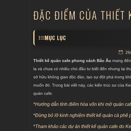
ĐẶC ĐIỂM CỦA THIẾT
MỤC LỤC
Thiết kế nội thất quán cafe dựa trên tính 
26/
Sử dụng màu trắng chủ đạo trong quán c
Thiết kế quán cafe phong cách Bắc Âu
mang đến k
Chất liệu gỗ được dùng nhiều trong quán 
lạ và chưa có nhiều chủ đầu tư biết đến nhưng lại t
sở hữu không gian độc đáo, tạo sự đột phá trong k
Ánh sáng tự nhiên được dùng nhiều trong
muốn đó. Trong bài viết này, các kiến trúc sư của
quán cafe.
*
Hướng dẫn tính điểm hòa vốn khi mở quán ca
*
Đừng bỏ lỡ kinh nghiệm thiết kế quán cà phê 
*
Tham khảo các dự án thiết kế quán cafe do K