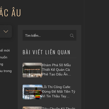
BẮC ÂU
 kế mới
BÀI VIẾT LIÊN QUAN
 muốn
ng
Khám Phá 50 Mẫu
Thiết Kế Quán Cà
Âu trong
Phê Tạo Dấu Ấn
Riêng 2026
Lỗi Thi Công Cafe:
Đừng Để Mất Tiền Tỷ
Vì Tin Thầu Tay
Ngang
Tiêu Chuẩn Kỹ Thuật: