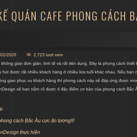
 KẾ QUÁN CAFE PHONG CÁCH 
công năng
02/2020
2,723 lượt xem
afe
hông gian đơn giản, tinh tế và rất tiện dụng. Đây là phong cách thiết
cafe
hu hút được rất nhiều khách hàng ở nhiều lứa tuổi khác nhau. Nếu bạn
hông gian phục vụ khách hàng thì phong cách này sẽ đáp ứng được mo
 không gian quán cafe
 KenDesign sẽ bạn nắm rõ được 4 đặc điểm cơ bản của phong cách Bắc 
fe
phong cách Bắc Âu cực ấn tượng!!!
enDesign thực hiện