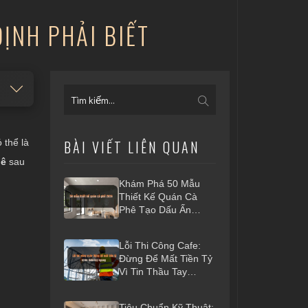
ỊNH PHẢI BIẾT
 thể là
BÀI VIẾT LIÊN QUAN
hê
sau
Khám Phá 50 Mẫu
Thiết Kế Quán Cà
Phê Tạo Dấu Ấn
Riêng 2026
Lỗi Thi Công Cafe:
Đừng Để Mất Tiền Tỷ
Vì Tin Thầu Tay
Ngang
Tiêu Chuẩn Kỹ Thuật: