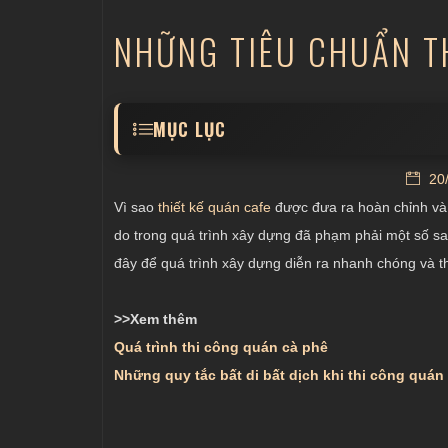
NHỮNG TIÊU CHUẨN TH
MỤC LỤC
Thi công linh hoạt
20/
Cân đối các khu vực trong quán cà phê
Vì sao
thiết kế quán cafe
được đưa ra hoàn chỉnh và 
Đảm bảo chất lượng cho quán cà phê
do trong quá trình xây dựng đã phạm phải một số s
đây để quá trình xây dựng diễn ra nhanh chóng và t
>>Xem thêm
Quá trình thi công quán cà phê
Những quy tắc bất di bất dịch khi thi công quán