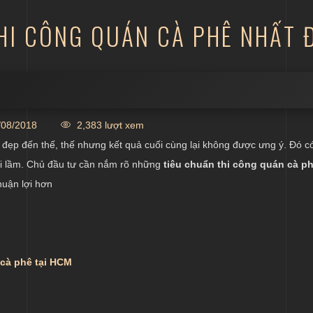
I CÔNG QUÁN CÀ PHÊ NHẤT Đ
08/2018
2,383 lượt xem
đẹp đến thế, thế nhưng kết quả cuối cùng lại không được ưng ý. Đó có
ai lầm. Chủ đầu tư cần nắm rõ những
tiêu chuẩn thi công quán cà p
huận lợi hơn
 cà phê tại HCM