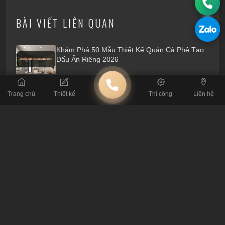
BÀI VIẾT LIÊN QUAN
Khám Phá 50 Mẫu Thiết Kế Quán Cà Phê Tạo
Dấu Ấn Riêng 2026
Trang chủ
Thiết kế
Thi công
Liên hệ
Lỗi Thi Công Cafe: Đừng Để Mất Tiền Tỷ Vì Tin
Thầu Tay Ngang
Tiêu Chuẩn Kỹ Thuật: Thông Số Sống Còn Khi
Thiết Kế Quán Cafe
4 Nguyên Tắc Xương Máu Khi Thuê Đơn Vị
Thiết Kế Quán Cafe