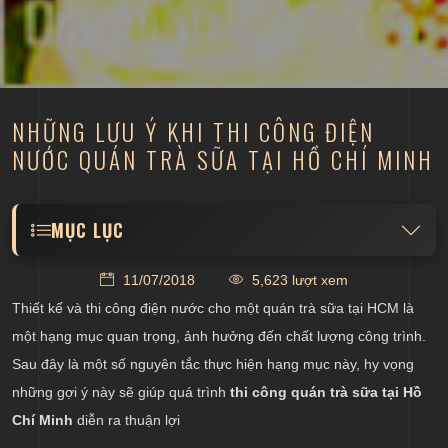
NHỮNG LƯU Ý KHI THI CÔNG ĐIỆN
NƯỚC QUÁN TRÀ SỮA TẠI HỒ CHÍ MINH
MỤC LỤC
Bố trí hệ thống điện nước âm tường
11/07/2018
5,623 lượt xem
Lắp đặt các thiết bị điện hợp lý với hệ thống điện
Thiết kế và thi công điện nước cho một quán trà sữa tại HCM là
một hạng mục quan trọng, ảnh hưởng đến chất lượng công trình.
Sau đây là một số nguyên tắc thực hiện hạng mục này, hy vọng
những gợi ý này sẽ giúp quá trình
thi công quán trà sữa tại Hồ
Chí Minh
diễn ra thuận lợi