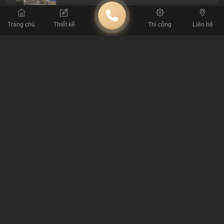
Trang chủ
Thiết kế
Thi công
Liên hệ
Thi Công Quán Cafe Phiêu Thái Thịnh: Biến
Nhà Cũ Thành Không Gian Hiện Đại Độc Bản
Thi Công Quán Cafe Bông Biêng Tại Đội Cấn
Morning In Town - Tận Mục Sở Thị Quán Cafe
Phong Cách Tân Cổ Điển Siêu Hot Tại Đà Lạt
Thi Công Buôn Cà Phê Landmark - Sống Động
Trong Từng Chi Tiết
Thi Công Buôn Cà Phê Vincom Lê Văn Việt -
Dấu Ấn Sài Thành Ngày Cũ