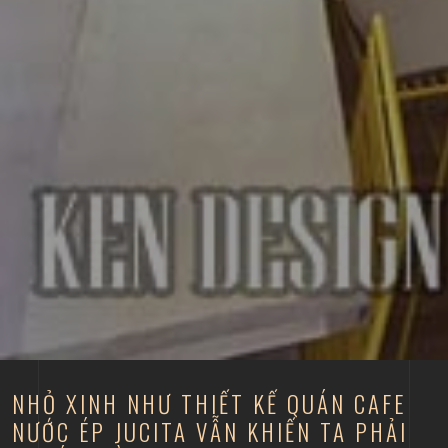
NHỎ XINH NHƯ THIẾT KẾ QUÁN CAFE
NƯỚC ÉP JUCITA VẪN KHIẾN TA PHẢI