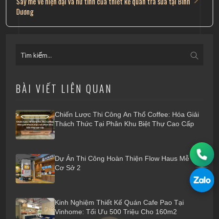
Say mê vẻ hiện đại và nữ tính của thiết kế quán trà sữa tại Bình
Dương
BÀI VIẾT LIÊN QUAN
Chiến Lược Thi Công An Thổ Coffee: Hóa Giải
Thách Thức Tại Phân Khu Biệt Thự Cao Cấp
Dự Án Thi Công Hoàn Thiện Flow Haus Mễ Trì
Cơ Sở 2
Kinh Nghiệm Thiết Kế Quán Cafe Pao Tại
Vinhome: Tối Ưu 500 Triệu Cho 160m2