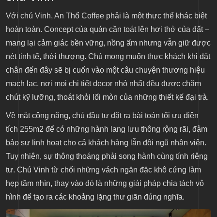
Với chú Vinh, An Thổ Coffee phải là một thực thể khác biệt
hoàn toàn. Concept của quán cần toát lên hơi thở của đất –
mang lại cảm giác bền vững, nồng ấm nhưng vẫn giữ được
nét tinh tế, thời thượng. Chú mong muốn thực khách khi đặt
chân đến đây sẽ bị cuốn vào một câu chuyện thương hiệu
mạch lạc, nơi mọi chi tiết decor nhỏ nhất đều được chăm
chút kỹ lưỡng, thoát khỏi lối mòn của những thiết kế đại trà.
Về mặt công năng, chủ đầu tư đặt ra bài toán tối ưu diện
tích 255m2 để có những hành lang lưu thông rộng rãi, đảm
bảo sự linh hoạt cho cả khách hàng lẫn đội ngũ nhân viên.
Tuy nhiên, sự thông thoáng phải song hành cùng tính riêng
tư. Chú Vinh từ chối những vách ngăn đặc khô cứng làm
hẹp tầm nhìn, thay vào đó là những giải pháp chia tách vô
hình để tạo ra các khoảng lặng thư giãn đúng nghĩa.