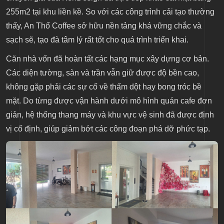
255m2 tại khu liền kề. So với các công trình cải tạo thường
Không gian ngoài trời phóng khoáng
thấy, An Thổ Coffee sở hữu nền tảng khá vững chắc và
5. Hướng tới một công trình hoàn mỹ và đẳng cấp
sạch sẽ, tạo đà tâm lý rất tốt cho quá trình triển khai.
Căn nhà vốn đã hoàn tất các hạng mục xây dựng cơ bản.
Các diện tường, sàn và trần vẫn giữ được độ bền cao,
không gặp phải các sự cố về thấm dột hay bong tróc bề
mặt. Do từng được vận hành dưới mô hình quán cafe đơn
giản, hệ thống thang máy và khu vực vệ sinh đã được định
vị cố định, giúp giảm bớt các công đoạn phá dỡ phức tạp.