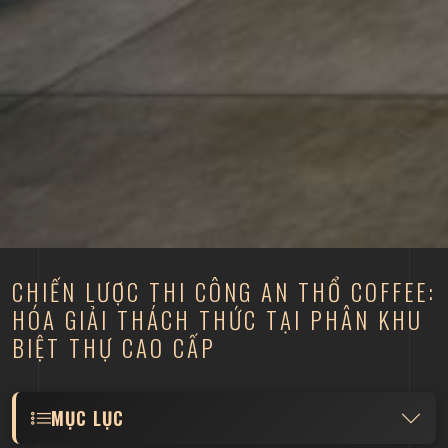
CHIẾN LƯỢC THI CÔNG AN THỔ COFFEE:
HÓA GIẢI THÁCH THỨC TẠI PHÂN KHU
BIỆT THỰ CAO CẤP
MỤC LỤC