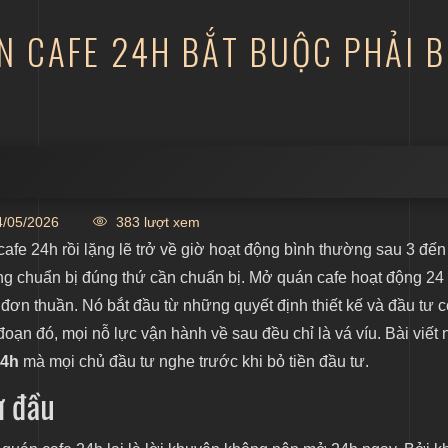
N CAFE 24H BẮT BUỘC PHẢI B
/05/2026
383 lượt xem
afe 24h rồi lặng lẽ trở về giờ hoạt động bình thường sau 3 đến
oàn toàn khác nhau
ông chuẩn bị đúng thứ cần chuẩn bị. Mở quán cafe hoạt động 24
 đơn thuần. Nó bắt đầu từ những quyết định thiết kế và đầu tư 
 đoạn đó, mọi nỗ lực vận hành về sau đều chỉ là vá víu. Bài viết 
24h
mà mọi chủ đầu tư nghe trước khi bỏ tiền đầu tư.
ừ đầu