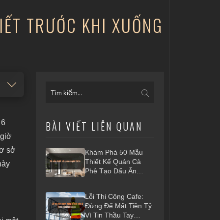
IẾT TRƯỚC KHI XUỐNG
 6
BÀI VIẾT LIÊN QUAN
 giờ
cơ sở
Khám Phá 50 Mẫu
Thiết Kế Quán Cà
này
Phê Tạo Dấu Ấn
Riêng 2026
Lỗi Thi Công Cafe:
Đừng Để Mất Tiền Tỷ
Vì Tin Thầu Tay