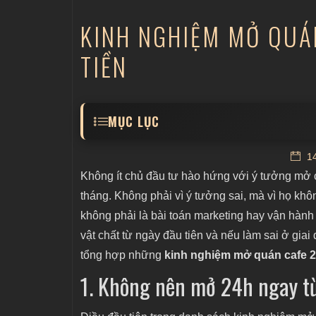
KINH NGHIỆM MỞ QUÁ
TIỀN
MỤC LỤC
1. Không nên mở 24h ngay từ đầu
14
2. Địa điểm không chỉ là "vị trí đẹp"
Không ít chủ đầu tư hào hứng với ý tưởng mở c
3. Khách ngày và khách đêm là hai tệp h
tháng. Không phải vì ý tưởng sai, mà vì họ kh
không phải là bài toán marketing hay vận hành
3.1. Tệp khách ban ngày
vật chất từ ngày đầu tiên và nếu làm sai ở giai
3.2. Tệp khách ban đêm
tổng hợp những
kinh nghiệm mở quán cafe 
4. Cân đối chi phí bán hàng
1. Không nên mở 24h ngay t
4.1. Chi phí nhân sự ca đêm
4.2. Chi phí điện năng