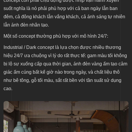
concept còn phải chịu đựng được nhịp vận hành xuyên
suốt nghĩa là nó phải phù hợp với cả ban ngày lẫn ban
đêm, cả đông khách lẫn vắng khách, cả ánh sáng tự nhiên
lẫn ánh đèn nhân tạo.
Một số concept thường phù hợp với mô hình 24/7:
Industrial / Dark concept là lựa chọn được nhiều thương
hiệu 24/7 ưa chuộng vì lý do rất thực tế: gam màu tối không
bị lộ sự xuống cấp qua thời gian, ánh đèn vàng ấm tạo cảm
giác ấm cúng bất kể giờ nào trong ngày, và chất liệu thô
như bê tông, gỗ tối màu, sắt rất bền với tần suất sử dụng
cao.