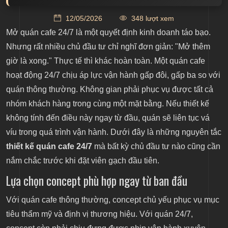
Lựa chọn concept phù hợp ngay từ ban đầu
12/05/2026
348 lượt xem
Thiết kế cho 2 trạng thái khách hàng
Mở quán cafe 24/7 là một quyết định kinh doanh táo bạo.
Nhưng rất nhiều chủ đầu tư chỉ nghĩ đơn giản: "Mở thêm
Thiết kế linh hoạt theo khung giờ
giờ là xong." Thực tế thì khác hoàn toàn. Một quán cafe
Bắt buộc phải phân chia không gian rõ ràng
hoạt động 24/7 chịu áp lực vận hành gấp đôi, gấp ba so với
quán thông thường. Không gian phải phục vụ được tất cả
Thiết kế ánh sáng và âm thanh phù hợp cho từng
nhóm khách hàng trong cùng một mặt bằng. Nếu thiết kế
thời điểm
không tính đến điều này ngay từ đầu, quán sẽ liên tục vá
Nội thất không chỉ đẹp mà còn phải chuẩn
víu trong quá trình vận hành. Dưới đây là những nguyên tắc
An ninh và vận hành thuận lợi
thiết kế quán cafe 24/7
mà bất kỳ chủ đầu tư nào cũng cần
Tối ưu chi phí ngay từ thiết kế
nắm chắc trước khi đặt viên gạch đầu tiên.
Lựa chọn concept phù hợp ngay từ ban đầu
Với quán cafe thông thường, concept chủ yếu phục vụ mục
tiêu thẩm mỹ và định vị thương hiệu. Với quán 24/7,