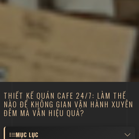
THIẾT KẾ QUÁN CAFE 24/7: LÀM THẾ
NÀO ĐỂ KHÔNG GIAN VẬN HÀNH XUYÊN
ĐÊM MÀ VẪN HIỆU QUẢ?
MỤC LỤC