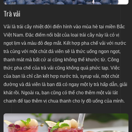
Trà vải
Vải là trái cây nhiệt đới điển hình vào mùa hè tại miền Bắc
Việt Nam. Đặc điểm nổi bật của loại trái cây này là có vị
ngọt lịm và màu đỏ đẹp mắt. Kết hợp pha chế vải với nước
trà cùng với một chút đá viên sẽ là thức uống ngon ngọt,
thanh mát mà bất cứ ai cũng không thể khước từ. Công
thức pha chế của trà vải cũng không quá phức tạp. Việc
của bạn là chỉ cần kết hợp nước trà, syrup vải, một chút
đường và đá viên là bạn đã có ngay một ly trà hấp dẫn, giải
khát rồi. Ngoài ra, bạn cũng có thể cho thêm một vài lát
chanh để tạo thêm vị chua thanh cho ly đồ uống của mình.