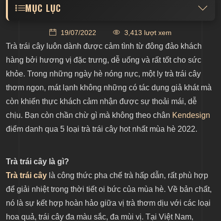
MỤC LỤC
Giúp kiểm soát cơ thể và hỗ trợ giảm cân
19/07/2022
3,413 lượt xem
Tăng cường sức khỏe làn da
Trà trái cây luôn dành được cảm tình từ đông đảo khách
hàng bởi hương vị đặc trưng, dễ uống và rất tốt cho sức
Nạp đủ nước cho cơ thể
khỏe. Trong những ngày hè nóng nực, một ly trà trái cây
Top 5 loại trà trái cây được yêu thích nhất
thơm ngon, mát lạnh không những có tác dụng giả khát mà
Trà táo bạc hà
còn khiến thực khách cảm nhận được sự thoải mái, dễ
Trà đào cam sả
chịu. Bạn còn chần chừ gì mà không theo chân
Kendesign
Trà việt quất
điểm danh qua 5 loại trà trái cây hot nhất mùa hè 2022.
Trà vải
Trà cam quế
Trà trái cây là gì?
Trà trái cây
là công thức pha chế trà hấp dẫn, rất phù hợp
để giải nhiệt trong thời tiết oi bức của mùa hè. Về bản chất,
nó là sự kết hợp hoàn hảo giữa vị trà thơm dịu với các loại
hoa quả, trái cây đa màu sắc, đa mùi vị. Tại Việt Nam,