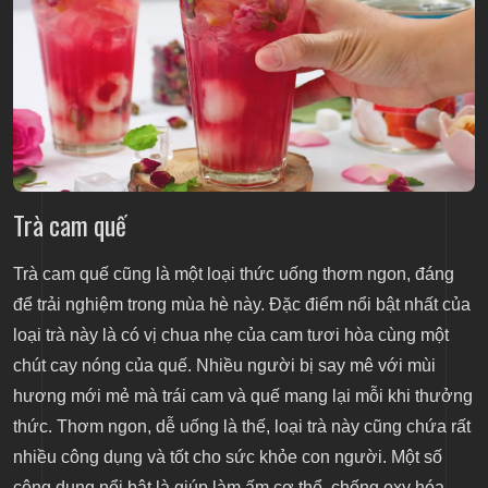
Trà cam quế
Trà cam quế cũng là một loại thức uống thơm ngon, đáng
để trải nghiệm trong mùa hè này. Đặc điểm nổi bật nhất của
loại trà này là có vị chua nhẹ của cam tươi hòa cùng một
chút cay nóng của quế. Nhiều người bị say mê với mùi
hương mới mẻ mà trái cam và quế mang lại mỗi khi thưởng
thức. Thơm ngon, dễ uống là thế, loại trà này cũng chứa rất
nhiều công dụng và tốt cho sức khỏe con người. Một số
công dụng nổi bật là giúp làm ấm cơ thể, chống oxy hóa,