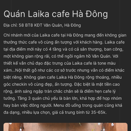
Quán Laika cafe Hà Đông
Địa chỉ: 58 BT8 KĐT Văn Quán, Hà Đông
Chi nhánh mới của Laika cafe tại Hà Đông mang đến không gian
thưởng thức cafe vô cùng ấn tượng với khách hàng. Laika cafe
tại địa điểm mới này có 4 tầng và có cả sân thượng, ban công,
một không gian rộng rãi, có thể ngồi ngắm hồ Văn Quán. Với
thiết kế vẫn chủ đạo đặc trưng của Laika cafe là tone màu
xám…Nội thất gỗ như các cơ sở trước nhưng vẫn có điểm khác
biệt riêng. Không gian cafe Laika Hà Đông rộng thoáng, nhiều
góc checkin vô cùng đẹp, ấn tượng. Đặc biệt là mặt tiền cao
rộng, ánh sáng ngập tràn chắc chắn sẽ là điểm hẹn cafe lý
tưởng. Tầng 3 quán chủ yếu là bàn lớn, khá hợp để họp nhóm
hay bàn việc đông người. Menu đồ uống trong quán cũng khá
đa dạng, nhiều lựa chọn, giá cả trung bình từ 35-65k.