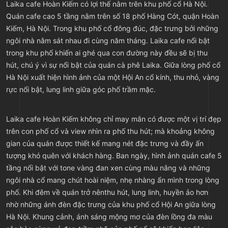
Laika cafe Hoàn Kiếm có lợi thế nằm trên khu phố cổ Hà Nội.
Quán cafe cao 5 tầng nằm trên số 18 phố Hàng Cót, quận Hoàn
Kiếm, Hà Nội. Trong khu phố cổ đông đúc, đặc trưng bởi những
ngôi nhà nằm sát nhau đi cùng năm tháng. Laika cafe nổi bật
trong khu phố khiến ai ghé qua con đường này đều sẽ bị thu
hút, chú ý vì sự nổi bật của quán cà phê Laika. Giữa lòng phố cổ
Hà Nội xuất hiện hình ảnh của một Hội An cổ kính, thu nhỏ, vàng
rực nổi bật, lung linh giữa góc phố trầm mặc.
Laika cafe Hoàn Kiếm không chỉ may mắn có được một vị trí đẹp
trên con phố cổ và view nhìn ra phố thu hút; mà khoảng không
gian của quán được thiết kế mang nét đặc trưng và đầy ấn
tượng khó quên với khách hàng. Ban ngày, hình ảnh quán cafe 5
tầng nổi bật với tone vàng đan xen cùng màu nắng và những
ngôi nhà cổ mang chút hoài niệm, nhẹ nhàng ẩn mình trong lòng
phố. Khi đêm về quán trở nênthu hút, lung linh, huyền ảo hơn
nhờ những ánh đèn đặc trưng của khu phố cổ Hội An giữa lòng
Hà Nội. Khung cảnh, ánh sáng mộng mơ của đèn lồng đa màu