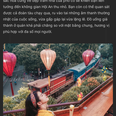
sắc hòa cùng vẻ đẹp trầm nhã của phố cổ sẽ khiến bạn liên
tưởng đến không gian Hội An thu nhỏ. Bạn còn có thể quan sát
được cả đoàn tàu chạy qua, ru vào tai những âm thanh thường
nhật của cuộc sống, vừa gấp gáp lại vừa lặng lẽ. Đồ uống giá
thành ở quán khá phải chăng so với mặt bằng chung, hương vị
phù hợp với đa số mọi người.