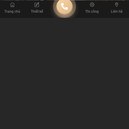
Trang chủ
Thiết kế
Thi công
Liên hệ
Mỗi không gian cafe Laika lại đem đến cho khách hàng những
ấn tượng, cảm xúc riêng. Thiết kế không gian quán cafe Laika
được tính toán, sắp xếp tinh tế cho từng không gian và phù hợp
với địa điểm mặt bằng từng nơi. Để có được không gian ấn
tượng như vây chủ đầu tư quán cafe nên có sự tư vấn thiết kế
của những đơn vị chuyên nghiệp.