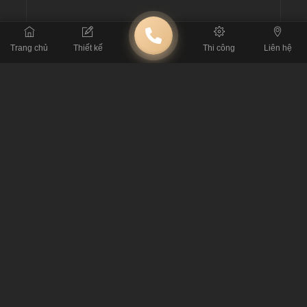
Trang chủ
Thiết kế
Thi công
Liên hệ
BÀI TRƯỚC
Thiết kế quán cafe phong cách hiện đại có đặc điểm gì?
BÀI SAU
Thiết kế quán cafe phong cách cổ điển - vẻ đẹp tinh tế và xa
hoa
BÀI VIẾT LIÊN QUAN