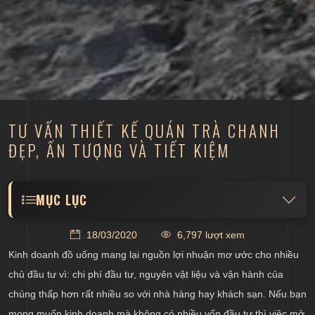
TƯ VẤN THIẾT KẾ QUÁN TRÀ CHANH
ĐẸP, ẤN TƯỢNG VÀ TIẾT KIỆM
MỤC LỤC
Nên chọn phong cách và mặt bằng như thế nào để
18/03/2020
6,797 lượt xem
mở quán trà chanh?
Kinh doanh đồ uống mang lại nguồn lợi nhuận mơ ước cho nhiều
Cần làm gì để thiết kế quán trà chanh đẹp - tiết
chủ đầu tư vì: chi phí đầu tư, nguyên vật liệu và vận hành của
kiệm?
chúng thấp hơn rất nhiều so với nhà hàng hay khách sạn. Nếu bạn
Tiêu chí để lựa chọn đồ nội thất trong quán trà
mong muốn kinh doanh mà không có nhiều vốn đầu tư thì việc mở