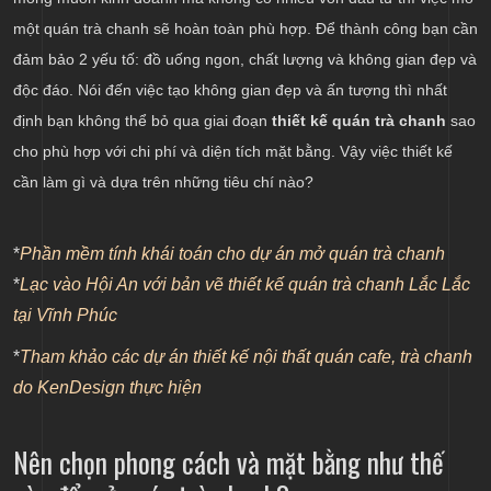
chanh
một quán trà chanh sẽ hoàn toàn phù hợp. Để thành công bạn cần
Chi phí thiết kế và thi công quán trà chanh có đắt
đảm bảo 2 yếu tố: đồ uống ngon, chất lượng và không gian đẹp và
không?
độc đáo. Nói đến việc tạo không gian đẹp và ấn tượng thì nhất
định bạn không thể bỏ qua giai đoạn
thiết kế quán trà chanh
sao
cho phù hợp với chi phí và diện tích mặt bằng. Vậy việc thiết kế
cần làm gì và dựa trên những tiêu chí nào?
*
Phần mềm tính khái toán cho dự án mở quán trà chanh
*
Lạc vào Hội An với bản vẽ thiết kế quán trà chanh Lắc Lắc
tại Vĩnh Phúc
*
Tham khảo các dự án thiết kế nội thất quán cafe, trà chanh
do KenDesign thực hiện
Nên chọn phong cách và mặt bằng như thế