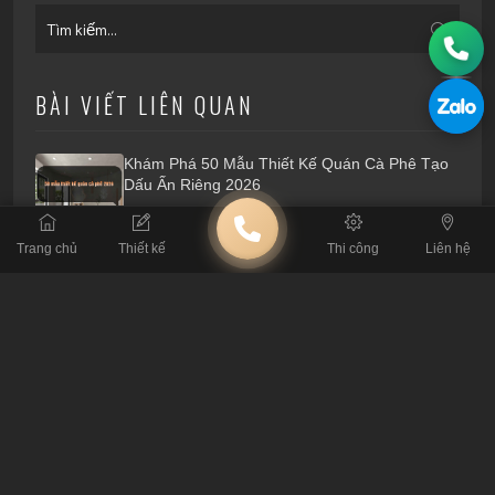
BÀI VIẾT LIÊN QUAN
Khám Phá 50 Mẫu Thiết Kế Quán Cà Phê Tạo
Dấu Ấn Riêng 2026
Trang chủ
Thiết kế
Thi công
Liên hệ
Lỗi Thi Công Cafe: Đừng Để Mất Tiền Tỷ Vì Tin
Thầu Tay Ngang
Tiêu Chuẩn Kỹ Thuật: Thông Số Sống Còn Khi
Thiết Kế Quán Cafe
4 Nguyên Tắc Xương Máu Khi Thuê Đơn Vị
Thiết Kế Quán Cafe