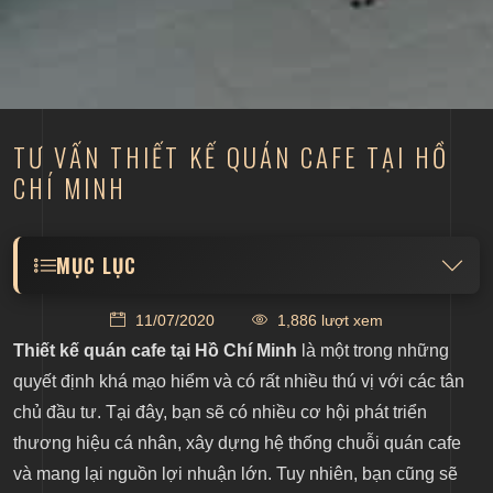
TƯ VẤN THIẾT KẾ QUÁN CAFE TẠI HỒ
CHÍ MINH
MỤC LỤC
Tại sao nên thiết kế quán cafe tại Hồ Chí Minh?
11/07/2020
1,886 lượt xem
Làm thế nào để thiết kế quán cafe trở nên thu hút?
Thiết kế quán cafe tại Hồ Chí Minh
là một trong những
Đồng hành cùng đơn vị thiết kế quán cafe chuyên
quyết định khá mạo hiểm và có rất nhiều thú vị với các tân
nghiệp
chủ đầu tư. Tại đây, bạn sẽ có nhiều cơ hội phát triển
thương hiệu cá nhân, xây dựng hệ thống chuỗi quán cafe
và mang lại nguồn lợi nhuận lớn. Tuy nhiên, bạn cũng sẽ