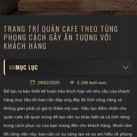
TRANG TRÍ QUÁN CAFE THEO TỪNG
PHONG CÁCH GÂY ẤN TƯỢNG VỚI
KHÁCH HÀNG
MỤC LỤC
Trang trí quán cafe phong cách cổ điển châu Âu
29/02/2020
2,196 lượt xem
Trang trí quán cà phê phong cách hiện đại
Để tạo ra bản thiết kế hoàn hảo thích hợp với nhu cầu của khách
Trang trí quán coffee phong cách Vintage
hàng mục tiêu thì bạn cần đáp ứng đầy đủ tính công năng và
không gian phải có giá trị thẩm mỹ cao. Việc tạo điểm nhấn cho
Trang trí quán cafe theo mùa lễ hội trong năm
quán cafe rất quan trọng để tạo nên sự khác biệt và cá tính riêng
trong cách phục vụ của bạn mang đến cho khách hàng. Muốn làm
tốt công việc này, bạn cần có sự sáng tạo và sự am hiểu về phong