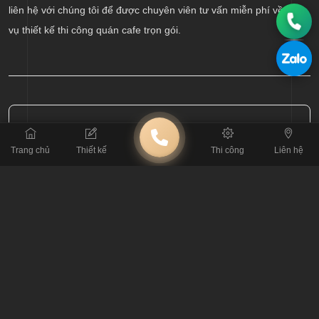
liên hệ với chúng tôi để được chuyên viên tư vấn miễn phí về dịch
vụ thiết kế thi công quán cafe trọn gói.
BÀI TRƯỚC
Thiết kế quán cafe phong cách hiện đại đẹp, cực hút khách
Trang chủ
Thiết kế
Thi công
Liên hệ
BÀI SAU
Hòa mình vào thiên nhiên với mẫu thiết kế quán cafe sân vườn