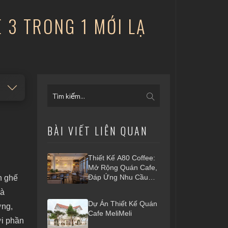
 3 TRONG 1 MỚI LẠ
BÀI VIẾT LIÊN QUAN
Thiết Kế A80 Coffee:
Mở Rộng Quán Cafe,
Đáp Ứng Nhu Cầu
n ghế
Khách Hàng
là
Dự Án Thiết Kế Quán
ờng,
Cafe MeliMeli
ới phần