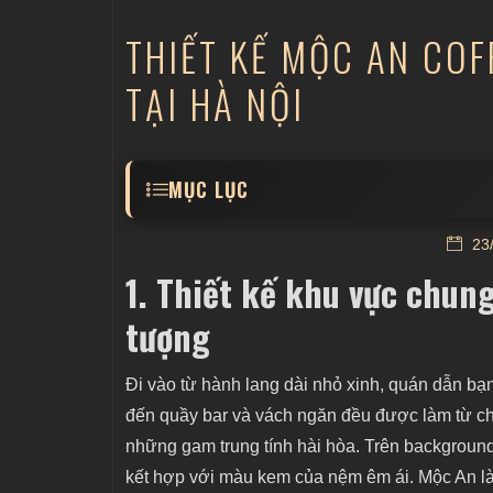
THIẾT KẾ MỘC AN COF
TẠI HÀ NỘI
MỤC LỤC
1. Thiết kế khu vực chung quán cafe Mộc 
23/
3. Thiết kế quán cafe Mộc An - Khu vườn 
1. Thiết kế khu vực chung
tượng
Đi vào từ hành lang dài nhỏ xinh, quán dẫn b
đến quầy bar và vách ngăn đều được làm từ chất
những gam trung tính hài hòa. Trên background
kết hợp với màu kem của nệm êm ái. Mộc An là