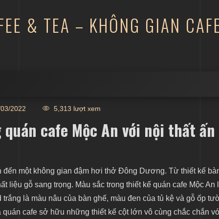
FEE & TEA – KHÔNG GIAN CAFE
An với nội thất ấn tượng
03/2022
5,313 lượt xem
cafe an yên
 quán cafe Mộc An với nội thất ấn
ạn đến một không gian đậm hơi thở Đông Dương. Từ thiết kế bà
 liệu gỗ sang trọng. Màu sắc trong thiết kế quán cafe Mộc An 
 trắng là màu nâu của bàn ghế, màu đen của tủ kệ và gỗ ốp tư
 quán cafe sở hữu những thiết kế cột lớn vô cùng chắc chắn v