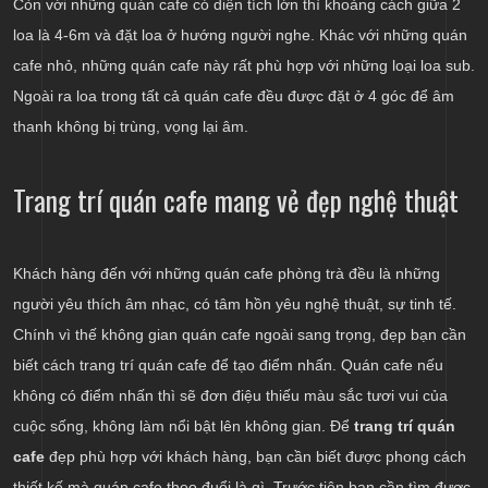
Còn với những quán cafe có diện tích lớn thì khoảng cách giữa 2
loa là 4-6m và đặt loa ở hướng người nghe. Khác với những quán
cafe nhỏ, những quán cafe này rất phù hợp với những loại loa sub.
Ngoài ra loa trong tất cả quán cafe đều được đặt ở 4 góc để âm
thanh không bị trùng, vọng lại âm.
Trang trí quán cafe mang vẻ đẹp nghệ thuật
Khách hàng đến với những quán cafe phòng trà đều là những
người yêu thích âm nhạc, có tâm hồn yêu nghệ thuật, sự tinh tế.
Chính vì thế không gian quán cafe ngoài sang trọng, đẹp bạn cần
biết cách trang trí quán cafe để tạo điểm nhấn. Quán cafe nếu
không có điểm nhấn thì sẽ đơn điệu thiếu màu sắc tươi vui của
cuộc sống, không làm nổi bật lên không gian. Để
trang trí quán
cafe
đẹp phù hợp với khách hàng, bạn cần biết được phong cách
thiết kế mà quán cafe theo đuổi là gì. Trước tiên bạn cần tìm được