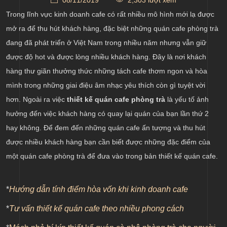
08/11/2019
2,303 lượt xem
Thiết kế âm thanh acoustic phù hợp cho quán cafe
Trong lĩnh vực kinh doanh cafe có rất nhiều mô hình mới lạ được
Trang trí quán cafe mang vẻ đẹp nghệ thuật
mở ra để thu hút khách hàng, đặc biệt những quán cafe phòng trà
đang đã phát triển ở Việt Nam trong nhiều năm nhưng vẫn giữ
được độ hot và được lòng nhiều khách hàng. Đây là nơi khách
hàng thư giãn thưởng thức những tách cafe thơm ngon và hòa
mình trong những giai điệu âm nhạc yêu thích còn gì tuyệt vời
hơn. Ngoài ra việc
thiết kế quán cafe phòng trà
là yếu tố ảnh
hưởng đến việc khách hàng có quay lại quán của bạn lần thứ 2
hay không. Để đem đến những quán cafe ấn tượng và thu hút
được nhiều khách hàng bạn cần biết được những đặc điểm của
một quán cafe phòng trà để đưa vào trong bản thiết kế quán cafe.
*
Hướng dẫn tính điểm hòa vốn khi kinh doanh cafe
*
Tư vấn thiết kế quán cafe theo nhiều phong cách