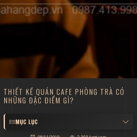
THIẾT KẾ QUÁN CAFE PHÒNG TRÀ CÓ
NHỮNG ĐẶC ĐIỂM GÌ?
MỤC LỤC
Không gian yên bình, sang trọng và thoáng mát