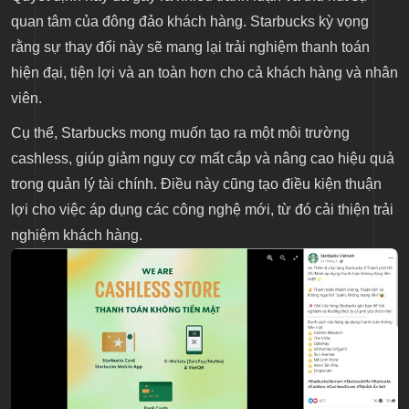
tương lai
quan tâm của đông đảo khách hàng. Starbucks kỳ vọng
rằng sự thay đổi này sẽ mang lại trải nghiệm thanh toán
Lợi ích và thách thức khi triển khai chính sách
hiện đại, tiện lợi và an toàn hơn cho cả khách hàng và nhân
không tiền mặt
viên.
Cụ thể, Starbucks mong muốn tạo ra một môi trường
cashless, giúp giảm nguy cơ mất cắp và nâng cao hiệu quả
trong quản lý tài chính. Điều này cũng tạo điều kiện thuận
lợi cho việc áp dụng các công nghệ mới, từ đó cải thiện trải
nghiệm khách hàng.