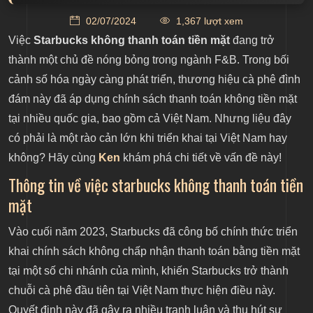
02/07/2024
1,367 lượt xem
Thông tin về việc starbucks không thanh toán tiền
Việc
Starbucks không thanh toán tiền mặt
đang trở
mặt
thành một chủ đề nóng bỏng trong ngành F&B. Trong bối
cảnh số hóa ngày càng phát triển, thương hiệu cà phê đình
Chi tiết về chính sách không tiền mặt của
đám này đã áp dụng chính sách thanh toán không tiền mặt
starbucks
tại nhiều quốc gia, bao gồm cả Việt Nam. Nhưng liệu đây
có phải là một rào cản lớn khi triển khai tại Việt Nam hay
Phản ứng của khách hàng trước chính sách không
không? Hãy cùng
Ken
khám phá chi tiết về vấn đề này!
tiền mặt
Thông tin về việc starbucks không thanh toán tiền
mặt
Lợi ích của starbucks từ chính sách không tiền
mặt
Vào cuối năm 2023, Starbucks đã công bố chính thức triển
khai chính sách không chấp nhận thanh toán bằng tiền mặt
Các chi nhánh áp dụng chính sách không tiền mặt
tại một số chi nhánh của mình, khiến Starbucks trở thành
chuỗi cà phê đầu tiên tại Việt Nam thực hiện điều này.
Xu hướng thanh toán không dùng tiền mặt trong
Quyết định này đã gây ra nhiều tranh luận và thu hút sự