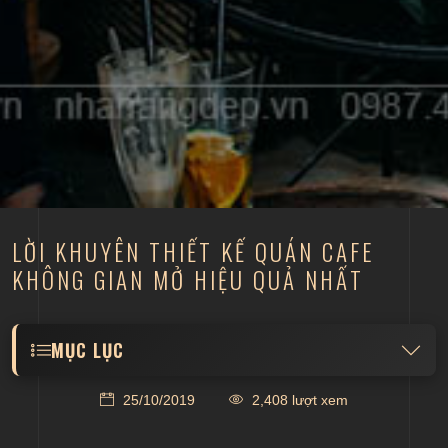
LỜI KHUYÊN THIẾT KẾ QUÁN CAFE
KHÔNG GIAN MỞ HIỆU QUẢ NHẤT
MỤC LỤC
Thiết kế kiến trúc quán cafe khung thép
25/10/2019
2,408 lượt xem
Kết hợp kính và gỗ trong không gian