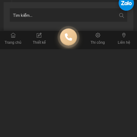
BÀI VIẾT LIÊN QUAN
Trang chủ
Thiết kế
Thi công
Liên hệ
Khám Phá 50 Mẫu Thiết Kế Quán Cà Phê Tạo
Dấu Ấn Riêng 2026
Lỗi Thi Công Cafe: Đừng Để Mất Tiền Tỷ Vì Tin
Thầu Tay Ngang
Tiêu Chuẩn Kỹ Thuật: Thông Số Sống Còn Khi
Thiết Kế Quán Cafe
4 Nguyên Tắc Xương Máu Khi Thuê Đơn Vị