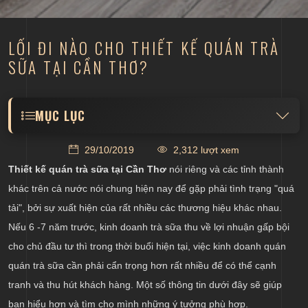
LỐI ĐI NÀO CHO THIẾT KẾ QUÁN TRÀ
SỮA TẠI CẦN THƠ?
MỤC LỤC
Có nên thiết kế quán trà sữa tại Cần Thơ với
29/10/2019
2,312 lượt xem
thương hiệu mới?
Thiết kế quán trà sữa tại Cần Thơ
nói riêng và các tỉnh thành
Giải pháp thiết kế quán trà sữa cho chủ đầu tư
khác trên cả nước nói chung hiện nay để gặp phải tình trạng "quá
Tìm kiếm đơn vị thiết kế quán trà sữa tại Cần Thơ
tải", bởi sự xuất hiện của rất nhiều các thương hiệu khác nhau.
Nếu 6 -7 năm trước, kinh doanh trà sữa thu về lợi nhuận gấp bội
cho chủ đầu tư thì trong thời buổi hiện tại, việc kinh doanh quán
quán trà sữa cần phải cẩn trọng hơn rất nhiều để có thể cạnh
tranh và thu hút khách hàng. Một số thông tin dưới đây sẽ giúp
bạn hiểu hơn và tìm cho mình những ý tưởng phù hợp.