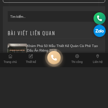
BÀI VIẾT LIÊN QUAN
Khám Phá 50 Mẫu Thiết Kế Quán Cà Phê Tạo
Dấu Ấn Riêng 2026
Trang chủ
Thiết kế
Thi công
Liên hệ
Lỗi Thi Công Cafe: Đừng Để Mất Tiền Tỷ Vì Tin
Thầu Tay Ngang
Tiêu Chuẩn Kỹ Thuật: Thông Số Sống Còn Khi
Thiết Kế Quán Cafe