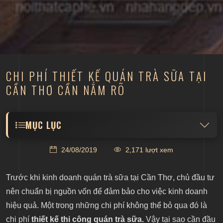
CHI PHÍ THIẾT KẾ QUÁN TRÀ SỮA TẠI
CẦN THƠ CẦN NẮM RÕ
MỤC LỤC
Tại sao nên đầu tư chi phí thiết kế quán trà sữa tại
24/08/2019
2,171 lượt xem
Cần Thơ
Yếu tố ảnh hưởng đến chi phí thiết kế quán trà sữa
Trước khi kinh doanh quán trà sữa tại Cần Thơ, chủ đầu tư
Diện tích cần được thiết kế
nên chuẩn bị nguồn vốn để đảm bảo cho việc kinh doanh
Thời gian thiết kế
hiệu quả. Một trong những chi phí không thể bỏ qua đó là
chi phí
thiết kế thi công quán trà sữa.
Phong cách thiết kế
Vậy tại sao cần đầu