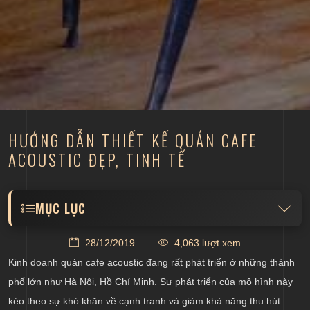
HƯỚNG DẪN THIẾT KẾ QUÁN CAFE
ACOUSTIC ĐẸP, TINH TẾ
MỤC LỤC
Tổng quan về quán cafe acoustic, đối tượng khách
28/12/2019
4,063 lượt xem
hàng chính
Kinh doanh quán cafe acoustic đang rất phát triển ở những thành
Thiết kế quán cafe acoustic với phong cách đơn
phố lớn như Hà Nội, Hồ Chí Minh. Sự phát triển của mô hình này
giản
kéo theo sự khó khăn về cạnh tranh và giảm khả năng thu hút
Thiết kế nội thất quán cafe đơn giản có hệ thống