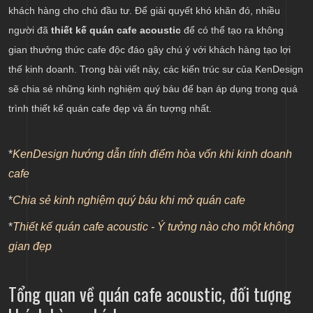
khách hàng cho chủ đầu tư. Để giải quyết khó khăn đó, nhiều
âm thanh chất lượng cao
người đã
thiết kế quán cafe acoustic
để có thể tạo ra không
Trang trí quán cafe lấy ý tưởng từ thập niên 90
gian thưởng thức cafe độc đáo gây chú ý với khách hàng tạo lợi
thế kinh doanh. Trong bài viết này, các kiến trúc sư của KenDesign
sẽ chia sẻ những kinh nghiệm quý báu để bạn áp dụng trong quá
trình thiết kế quán cafe đẹp và ấn tượng nhất.
*
KenDesign hướng dẫn tính điểm hòa vốn khi kinh doanh
cafe
*
Chia sẻ kinh nghiệm quý báu khi mở quán cafe
*
Thiết kế quán cafe acoustic - Ý tưởng nào cho một không
gian đẹp
Tổng quan về quán cafe acoustic, đối tượng