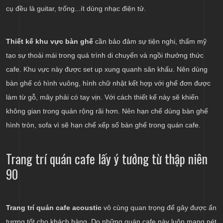
cụ đều là guitar, trống...ít dùng nhạc điện tử.
Thiết kế khu vực bàn ghế
cần bảo đảm sự tiện nghi, thẩm mỹ
tạo sự thoải mái trong quá trình di chuyển và ngồi thưởng thức
cafe. Khu vực này được set up xung quanh sân khấu. Nên dùng
bàn ghế có hình vuông, hình chữ nhật kết hợp với ghế đơn được
làm từ gỗ, mây phải có tay vịn. Với cách thiết kế này sẽ khiến
không gian trong quán rộng rãi hơn. Nên hạn chế dùng bàn ghế
hình tròn, sofa vì sẽ hạn chế xếp số bàn ghế trong quán cafe.
Trang trí quán cafe lấy ý tưởng từ thập niên
90
Trang trí quán cafe acoustic
vô cùng quan trọng để gây được ấn
tượng tốt cho khách hàng. Do những quán cafe này luôn mang nét