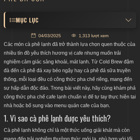
MỤC LỤC
1. Vì sao cà phê lạnh được yêu thích?
04/03/2025
1,313 lượt xem
1.1. Hương vị đậm đà, dễ uống
Các món cà phê lạnh đã trở thành lựa chọn quen thuộc của
nhiều tín đồ yêu thích hương vị cafe nhưng muốn trải
1.2. Phù hợp với thời tiết nóng ẩm
nghiệm cảm giác sảng khoái, mát lạnh. Từ Cold Brew đậm
đà đến cà phê đá xay béo ngậy hay cà phê đá sữa truyền
1.3. Đa dạng công thức, dễ kết hợp với nhiều
nguyên liệu
thống, mỗi loại đều có công thức pha chế riêng, mang đến
sự hấp dẫn độc đáo. Trong bài viết này, hãy cùng khám phá
1.4. Tiện lợi, có thể chuẩn bị trước
công thức pha chế cafe lạnh chuẩn vị để tự tay thực hiện tại
2. Công thức pha chế cafe lạnh phổ biến nhất
nhà hoặc bổ sung vào menu quán cafe của bạn.
2.1. Công thức pha chế Cold Brew
1. Vì sao cà phê lạnh được yêu thích?
2.2. Công thức pha chế cà phê đá xay (Ice Blended
Cà phê lạnh không chỉ là một thức uống giải khát mà còn
Coffee)
mang đến trải nghiệm thưởng thức mới lạ, phù hợp với lối