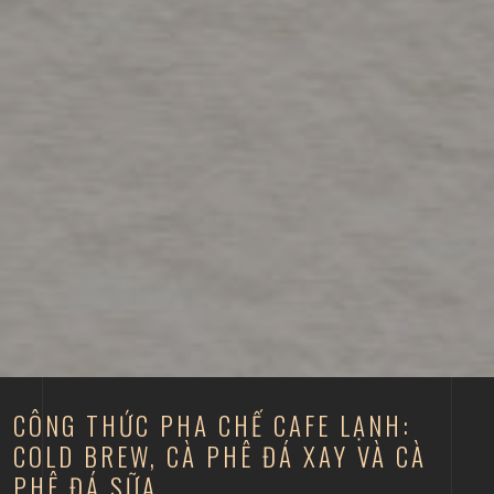
CÔNG THỨC PHA CHẾ CAFE LẠNH:
COLD BREW, CÀ PHÊ ĐÁ XAY VÀ CÀ
PHÊ ĐÁ SỮA