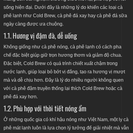
sống hiện đại. Dưới đây là những lý do khiến các loại cà
2.3. Công thức pha chế cà phê đá sữa truyền
phê lạnh như Cold Brew, cà phê đá xay hay cà phê đá sữa
thống
ngày càng được ưa chuộng.
3. Mẹo để có ly cafe lạnh ngon đúng điệu
1.1. Hương vị đậm đà, dễ uống
3.1. Chọn loại cà phê phù hợp
Không giống như cà phê nóng, cà phê lạnh có cách pha
3.2. Xay cà phê đúng độ mịn
chế đặc biệt giúp giữ trọn hương thơm và giảm độ chua.
3.3. Thời gian ủ và nhiệt độ nước lý tưởng
Đặc biệt, Cold Brew có quá trình chiết xuất chậm trong
3.4. Sử dụng đá viên chất lượng
nước lạnh, giúp loại bỏ bớt vị đắng, tạo ra hương vị mượt
3.5. Kết hợp nguyên liệu một cách hài hòa
mà và dễ chịu hơn. Đây là lý do nhiều người không quen
với cà phê đậm truyền thống lại thích Cold Brew hoặc cà
3.6. Dụng cụ pha chế cũng quan trọng
phê đá xay hơn.
4. Kết luận
1.2. Phù hợp với thời tiết nóng ẩm
Ở những quốc gia có khí hậu nóng như Việt Nam, một ly cà
phê mát lạnh luôn là lựa chọn lý tưởng để giải nhiệt mà vẫn