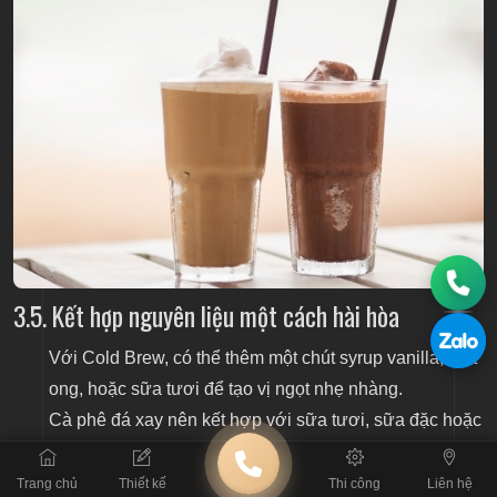
3.5. Kết hợp nguyên liệu một cách hài hòa
Với Cold Brew, có thể thêm một chút syrup vanilla, mật
ong, hoặc sữa tươi để tạo vị ngọt nhẹ nhàng.
Cà phê đá xay nên kết hợp với sữa tươi, sữa đặc hoặc
kem tươi để tăng độ béo, nhưng không nên cho quá
nhiều để tránh át vị cà phê.
Trang chủ
Thiết kế
Thi công
Liên hệ