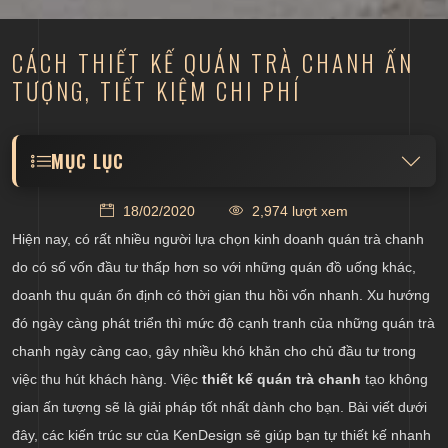
CÁCH THIẾT KẾ QUÁN TRÀ CHANH ẤN
TƯỢNG, TIẾT KIỆM CHI PHÍ
MỤC LỤC
Khảo sát thị trường, xu hướng thiết kế và khách
18/02/2020
2,974 lượt xem
hàng tiềm năng
Hiện nay, có rất nhiều người lựa chọn kinh doanh quán trà chanh
Thiết kế nội thất quán trà chanh đơn giản, hướng
do có số vốn đầu tư thấp hơn so với những quán đồ uống khác,
đến không gian mở
doanh thu quán ổn định có thời gian thu hồi vốn nhanh. Xu hướng
Trang trí quán trà chanh ấn tượng phù hợp với giới
đó ngày càng phát triển thì mức độ cạnh tranh của những quán trà
trẻ
chanh ngày càng cao, gây nhiều khó khăn cho chủ đầu tư trong
Sử dụng chất liệu thích hợp với mức đầu tư mong
việc thu hút khách hàng. Việc
thiết kế quán trà chanh
tạo không
muốn
gian ấn tượng sẽ là giải pháp tốt nhất dành cho bạn. Bài viết dưới
đây, các kiến trúc sư của KenDesign sẽ giúp bạn tự thiết kế nhanh