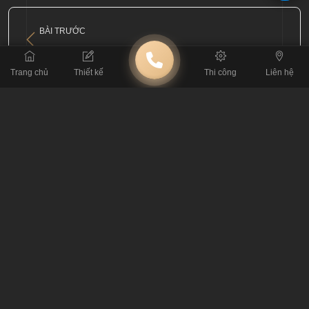
BÀI TRƯỚC
Thiết kế quán cafe phong cách hiện đại đơn giản, nhanh chóng
Trang chủ
Thiết kế
Thi công
Liên hệ
BÀI SAU
Giải pháp thiết kế quán cafe phong cách nhiệt đới
BÀI VIẾT LIÊN QUAN
Khám Phá 50 Mẫu Thiết Kế Quán Cà Phê Tạo
Dấu Ấn Riêng 2026