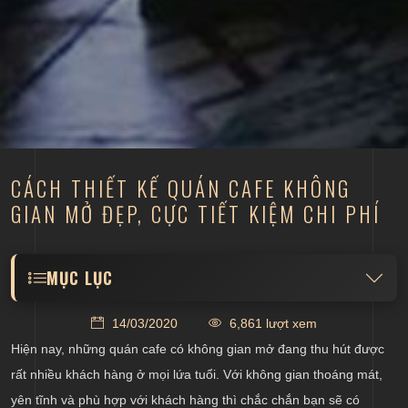
CÁCH THIẾT KẾ QUÁN CAFE KHÔNG
GIAN MỞ ĐẸP, CỰC TIẾT KIỆM CHI PHÍ
MỤC LỤC
Thực hiện bố trí các khu vực trong quán cafe một
14/03/2020
6,861 lượt xem
cách khoa học
Hiện nay, những quán cafe có không gian mở đang thu hút được
Sử dụng đồ nội thất có kích thước phù hợp với
rất nhiều khách hàng ở mọi lứa tuổi. Với không gian thoáng mát,
diện tích
yên tĩnh và phù hợp với khách hàng thì chắc chắn bạn sẽ có