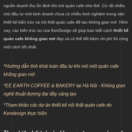
Tận dụng nguồn ánh sáng tự nhiên để tạo không
nguồn doanh thu ổn định khi mở quán cafe như thế. Có rất nhiều
gian mở
chủ đầu tư mới kinh doanh chưa có nhiều kinh nghiệm trong việc
Dùng màu sắc và lên ý tưởng trang trí quán cafe
thiết kế kiến trúc và nội thất quán cafe để tạo không gian mở. Hôm
một cách thông minh
nay, các kiến trúc sư của KenDesign sẽ giúp bạn biết cách
thiết kế
quán cafe không gian mở
đẹp và có thể tiết kiệm chi phí thi công
một cách tốt nhất.
*
Hướng dẫn tính khái toán đầu tư khi mở một quán cafe
không gian mở
*
EE EARTH COFFEE & BAKERY tại Hà Nội - Không gian
nghệ thuật đương đại đầy sáng tạo
*
Tham khảo các dự án thiết kế nội thất quán cafe do
Kendesign thực hiện