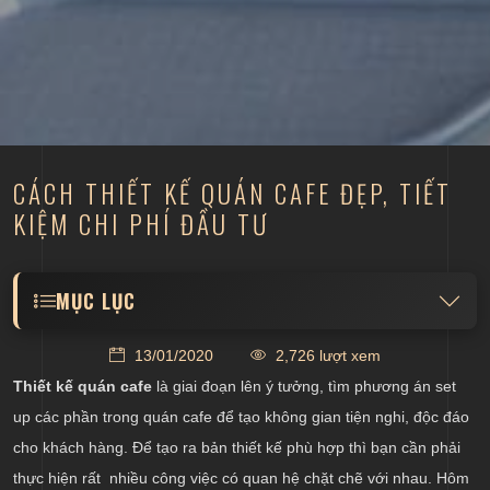
CÁCH THIẾT KẾ QUÁN CAFE ĐẸP, TIẾT
KIỆM CHI PHÍ ĐẦU TƯ
MỤC LỤC
Lựa chọn kiến trúc phù hợp cho quán cafe
13/01/2020
2,726 lượt xem
Thiết kế nội thất quán cafe với ý tưởng độc đáo
Thiết kế quán cafe
là giai đoạn lên ý tưởng, tìm phương án set
Sử dụng màu sắc phù hợp với diện tích, phong
up các phần trong quán cafe để tạo không gian tiện nghi, độc đáo
cách thiết kế
cho khách hàng. Để tạo ra bản thiết kế phù hợp thì bạn cần phải
Thiết kế hệ thống ánh sáng và âm thanh chất
thực hiện rất nhiều công việc có quan hệ chặt chẽ với nhau. Hôm