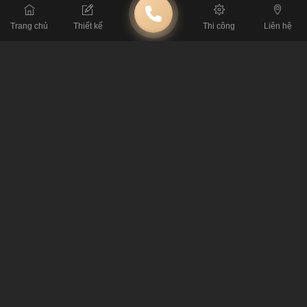
Trang chủ
Thiết kế
Thi công
Liên hệ
BÀI TRƯỚC
Đặc điểm của thiết kế quán cafe tại Hà Nội đẹp, cực hút khách
BÀI SAU
Ý tưởng thiết kế quán cafe sách phong cách Vintage độc đáo
BÀI VIẾT LIÊN QUAN
Khám Phá 50 Mẫu Thiết Kế Quán Cà Phê Tạo