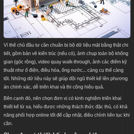
Vì thế chủ đầu tư cần chuẩn bị bộ dữ liệu mặt bằng thật chi
tiết, gồm bản vẽ kiến trúc (nếu có), ảnh chụp toàn bộ không
gian (góc rộng), video quay walk-through, ảnh các điểm kỹ
thuật như ổ điện, điều hòa, ống nước... càng cụ thể càng
tốt. Những dữ liệu này sẽ giúp đội ngũ thiết kế lên phương
án chính xác, dễ triển khai và thi công hiệu quả.
Bên cạnh đó, nên chọn đơn vị có kinh nghiệm triển khai
thiết kế từ xa, hiểu được những thách thức đặc thù, có khả
năng phối hợp online tốt để cập nhật, điều chỉnh liên tục khi
cần.