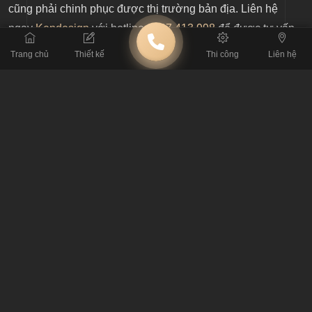
cũng phải chinh phục được thị trường bản địa. Liên hệ
ngay
Kendesign
với hotline
0987 413 998
để được tư vấn
ngay hôm nay!
Trang chủ
Thiết kế
Thi công
Liên hệ
BÀI TRƯỚC
10+ sai lầm khi thiết kế quán cafe khung thép 2 tầng mà ít ai
để ý
BÀI SAU
Thiết kế từ xa cho quán cafe, nhà hàng của người Việt ở nước
ngoài