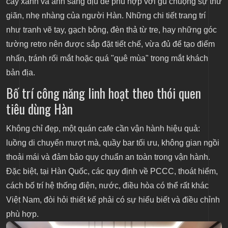
cây xanh và ánh sáng dịu để phù hợp với gu chuộng sự thư
giãn, nhẹ nhàng của người Hàn. Những chi tiết trang trí
như tranh vẽ tay, gạch bông, đèn thả từ tre, hay những góc
tường retro nên được sắp đặt tiết chế, vừa đủ để tạo điểm
nhấn, tránh rối mắt hoặc quá "quê mùa" trong mắt khách
bản địa.
Bố trí công năng linh hoạt theo thói quen
tiêu dùng Hàn
Không chỉ đẹp, một quán cafe cần vận hành hiệu quả:
luồng di chuyển mượt mà, quầy bar tối ưu, không gian ngồi
thoải mái và đảm bảo quy chuẩn an toàn trong vận hành.
Đặc biệt, tại Hàn Quốc, các quy định về PCCC, thoát hiểm,
cách bố trí hệ thống điện, nước, điều hòa có thể rất khác
Việt Nam, đòi hỏi thiết kế phải có sự hiểu biết và điều chỉnh
phù hợp.