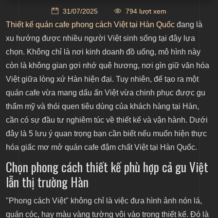
Chọn phong cách thiết kế phù hợp cả gu Việt lẫn thị
31/07/2025
794 lượt xem
trường Hàn
Thiết kế quán cafe phong cách Việt tại Hàn Quốc
đang là
Tận dụng vật liệu, đồ decor dễ thi công tại địa
xu hướng được nhiều người Việt sinh sống tại đây lựa
phương
chọn. Không chỉ là nơi kinh doanh đồ uống, mô hình này
Bố trí công năng linh hoạt theo thói quen tiêu dùng
còn là không gian gợi nhớ quê hương, nơi gìn giữ văn hóa
Hàn
Việt giữa lòng xứ Hàn hiện đại. Tuy nhiên, để tạo ra một
Tối ưu chi phí thiết kế và thi công từ xa
quán cafe vừa mang dấu ấn Việt vừa chinh phục được gu
Chọn đơn vị thiết kế chuyên nghiệp
thẩm mỹ và thói quen tiêu dùng của khách hàng tại Hàn,
cần có sự đầu tư nghiêm túc về thiết kế và vận hành. Dưới
đây là 5 lưu ý quan trọng bạn cần biết nếu muốn hiện thực
hóa giấc mơ mở quán cafe đậm chất Việt tại Hàn Quốc.
Chọn phong cách thiết kế phù hợp cả gu Việt
lẫn thị trường Hàn
"Phong cách Việt"
không chỉ là việc đưa hình ảnh nón lá,
quán cóc, hay màu vàng tường vôi vào trong thiết kế. Đó là