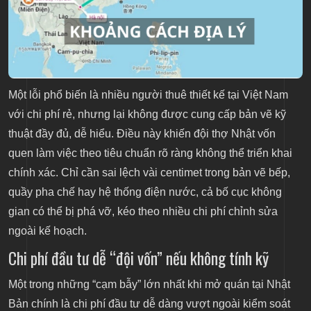
Một lỗi phổ biến là nhiều người thuê thiết kế tại Việt Nam
với chi phí rẻ, nhưng lại không được cung cấp bản vẽ kỹ
thuật đầy đủ, dễ hiểu. Điều này khiến đội thợ Nhật vốn
quen làm việc theo tiêu chuẩn rõ ràng không thể triển khai
chính xác. Chỉ cần sai lệch vài centimet trong bản vẽ bếp,
quầy pha chế hay hệ thống điện nước, cả bố cục không
gian có thể bị phá vỡ, kéo theo nhiều chi phí chỉnh sửa
ngoài kế hoạch.
Chi phí đầu tư dễ “đội vốn” nếu không tính kỹ
Một trong những “cạm bẫy” lớn nhất khi mở quán tại Nhật
Bản chính là chi phí đầu tư dễ dàng vượt ngoài kiểm soát