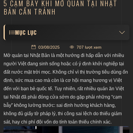
5 CẠM BẪY KHI MỞ QUÁN TẠI NHẬT
BẢN CẦN TRÁNH
MỤC LỤC
Những cạm bẫy người Việt dễ gặp khi mở quán tại
03/08/2025
707 lượt xem
Nhật
Mở quán tại Nhật Bản
là một hướng đi hấp dẫn với nhiều
Khác biệt thị hiếu và văn hóa tiêu dùng
người Việt đang sinh sống hoặc có ý định khởi nghiệp tại
Thị hiếu thẩm mỹ
đất nước mặt trời mọc. Không chỉ vì thị trường tiêu dùng ổn
Khẩu vị và cách trình bày món ăn
định, sức mua cao mà còn là cơ hội mang hương vị Việt
đến với bạn bè quốc tế. Tuy nhiên, rất nhiều quán ăn Việt
Thái độ phục vụ
tại Nhật đã phải đóng cửa sớm do gặp phải những “cạm
Rào cản pháp lý và giấy phép kinh doanh
bẫy” không lường trước: sai định hướng khách hàng,
Khoảng cách địa lý, khó giám sát thi công
không đủ giấy tờ pháp lý, thi công sai lệch do thiếu giám
Chi phí đầu tư dễ “đội vốn” nếu không tính kỹ
sát, hay chi phí đội vốn do tính toán thiếu chính xác.
Nhà hàng Trống Đồng – Dự án nổi bật tại Nhật Bản