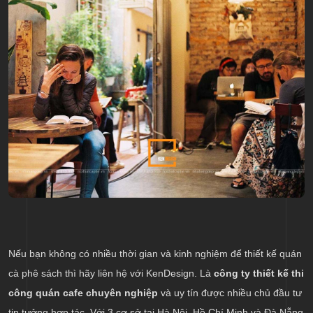
Nếu bạn không có nhiều thời gian và kinh nghiệm để thiết kế quán
cà phê sách thì hãy liên hệ với KenDesign. Là
công ty thiết kế thi
công quán cafe chuyên nghiệp
và uy tín được nhiều chủ đầu tư
tin tưởng hợp tác. Với 3 cơ sở tại Hà Nội, Hồ Chí Minh và Đà Nẵng