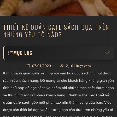
THIẾT KẾ QUÁN CAFE SÁCH DỰA TRÊN
NHỮNG YẾU TỐ NÀO?
MỤC LỤC
Thiết kế quán cà phê sách theo xu hướng của từng
07/01/2020
2,161 lượt xem
năm
Kinh doanh quán cafe kết hợp với văn hóa đọc sách thu hút được
Thiết kế quán cafe dựa trên khách hàng và mục
rất nhiều khách hàng. Để mang lại cho khách hàng không gian yên
đích sử dụng của họ
tĩnh phù hợp để đọc sách và nhâm nhi những tách cafe thơm ngon
Thiết kế quán cafe dựa trên chi phí và thời gian
sẽ thu hút được rất nhiều khách hàng. Chính vì thế việc
thiết kế
Thiết kế quán coffee sách dựa trên diện tích
quán cafe sách
góp một phần tạo nên thành công của bạn. Việc
được bản thiết kế đẹp và ấn tượng bạn cần dựa trên những yếu tố
nào? Mời bạn đọc tham khảo bài viết dưới đây để biết hiểu rõ hơn.