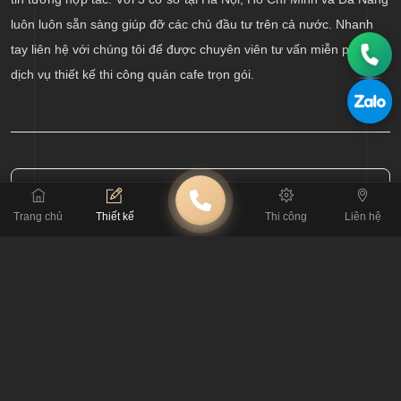
luôn luôn sẵn sàng giúp đỡ các chủ đầu tư trên cả nước. Nhanh
tay liên hệ với chúng tôi để được chuyên viên tư vấn miễn phí về
dịch vụ thiết kế thi công quán cafe trọn gói.
BÀI TRƯỚC
Trang chủ
Thiết kế
Thi công
Liên hệ
Cách thiết kế quán trà chiều phong cách cổ điển châu Âu
BÀI SAU
Thiết kế quán cafe tại trung tâm thương mại đẹp và ấn tượng