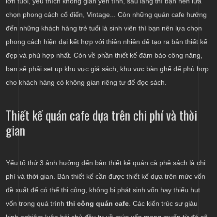
lớn tuổi, yêu thích không gian yên tĩnh, sâu lắng thì bạn nên lựa
chọn phong cách cổ điển, Vintage... Còn những quán cafe hướng
đến những khách hàng trẻ tuổi là sinh viên thì bạn nên lựa chọn
phong cách hiện đại kết hợp với thiên nhiên để tạo ra bản thiết kế
đẹp và phù hợp nhất. Còn về phần thiết kế đảm bảo công năng,
bạn sẽ phải set up khu vực giá sách, khu vực bàn ghế để phù hợp
cho khách hàng có không gian riêng tư để đọc sách.
Thiết kế quán cafe dựa trên chi phí và thời
gian
Yếu tố thứ 3 ảnh hưởng đến bản thiết kế quán cà phê sách là chi
phí và thời gian. Bản thiết kế cần được thiết kế dựa trên mức vốn
đề xuất để có thể thi công, không bị phát sinh vốn hay thiếu hụt
vốn trong quá trình
thi công quán cafe
. Các kiến trúc sư giàu
kinh nghiệm luôn hỏi chủ đầu tư về mức vốn mong muốn từ đó sẽ