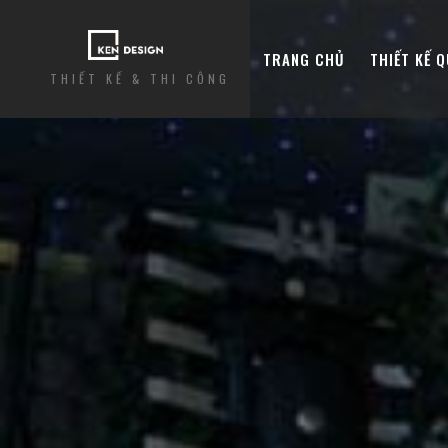
TRANG CHỦ
THIẾT KẾ 
THIẾT KẾ & THI CÔNG