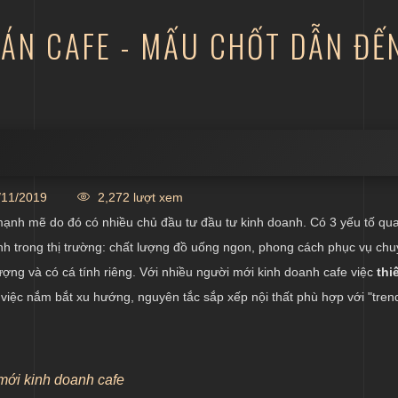
UÁN CAFE - MẤU CHỐT DẪN Đ
h phù hợp
11/2019
2,272 lượt xem
 học
 mạnh mẽ do đó có nhiều chủ đầu tư đầu tư kinh doanh. Có 3 yếu tố qu
afe
nh trong thị trường: chất lượng đồ uống ngon, phong cách phục vụ ch
ượng và có cá tính riêng. Với nhiều người mới kinh doanh cafe việc
thi
fe
việc nắm bắt xu hướng, nguyên tắc sắp xếp nội thất phù hợp với "tren
mới kinh doanh cafe