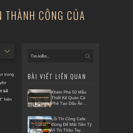
ẾN THÀNH CÔNG CỦA
an trọng
BÀI VIẾT LIÊN QUAN
uyên
ết kế
Khám Phá 50 Mẫu
Thiết Kế Quán Cà
d" hiện
Phê Tạo Dấu Ấn
Riêng 2026
Lỗi Thi Công Cafe:
Đừng Để Mất Tiền Tỷ
Vì Tin Thầu Tay