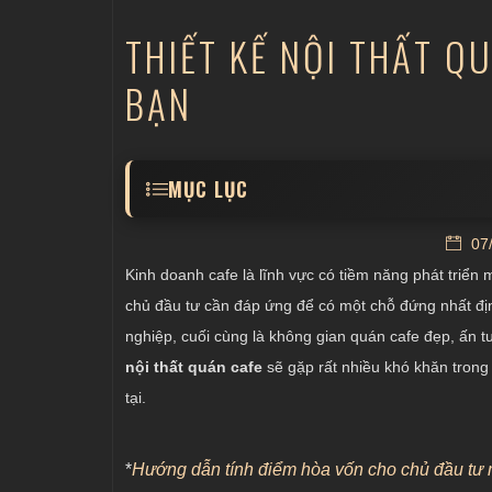
THIẾT KẾ NỘI THẤT Q
BẠN
MỤC LỤC
Thiết kế nội thất quán cafe có phong các
07/
Bố trí, sắp xếp không gian một cách khoa
Kinh doanh cafe là lĩnh vực có tiềm năng phát triển
Tạo điểm nhấn trong việc trang trí quán c
chủ đầu tư cần đáp ứng để có một chỗ đứng nhất đị
nghiệp, cuối cùng là không gian quán cafe đẹp, ấn t
Lựa chọn đồ nội thất tối ưu trong quán ca
nội thất quán cafe
sẽ gặp rất nhiều khó khăn trong 
tại.
*
Hướng dẫn tính điểm hòa vốn cho chủ đầu tư 