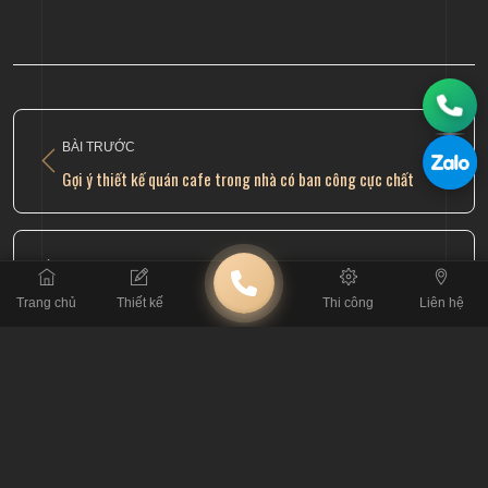
BÀI TRƯỚC
Gợi ý thiết kế quán cafe trong nhà có ban công cực chất
BÀI SAU
Gợi ý những ý tưởng thiết kế quán cafe sách độc nhất vô nhị
Trang chủ
Thiết kế
Thi công
Liên hệ
BÀI VIẾT LIÊN QUAN