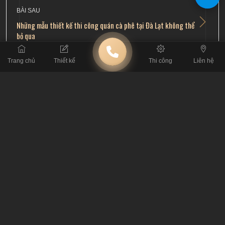
BÀI SAU
Những mẫu thiết kế thi công quán cà phê tại Đà Lạt không thể
bỏ qua
Trang chủ
Thiết kế
Thi công
Liên hệ
BÀI VIẾT LIÊN QUAN
Khám Phá 50 Mẫu Thiết Kế Quán Cà Phê Tạo
Dấu Ấn Riêng 2026
Lỗi Thi Công Cafe: Đừng Để Mất Tiền Tỷ Vì Tin
Thầu Tay Ngang