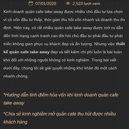
07/01/2020
2,523 lượt xem
Tập trung thiết kế bảng hiệu và quầy bar ấn tượng
Kinh doanh quán cafe take away được nhiều chủ đầu tư lựa chọn
Thiết kế khu vực chỗ ngồi cho khách tiện nghi phù
vì có vốn đầu tư thấp, thời gian thu hồi vốn nhanh và doanh thu ổn
hợp với mặt bằng
định. Hiện nay, có rất nhiều quán cafe take away được mở ra dẫn
đến tình trạng cạnh tranh cao đòi hỏi chủ đầu tư phải đầu tư phát
triển không gian phục vụ khách đẹp và ấn tượng. Nhưng việc
thiết
kế quán cafe take away
đẹp và tiết kiệm chi phí luôn là bài toán
khó đối với những người không có kinh nghiệm. Trong bài viết
dưới đây, chúng tôi sẽ giải quyết những khó khăn đó một cách
nhanh chóng.
*
Hướng dẫn tính điểm hòa vốn khi kinh doanh quán cafe
take away
*
Chia sẻ kinh nghiệm mở quán cafe thu hút được nhiều
khách hàng