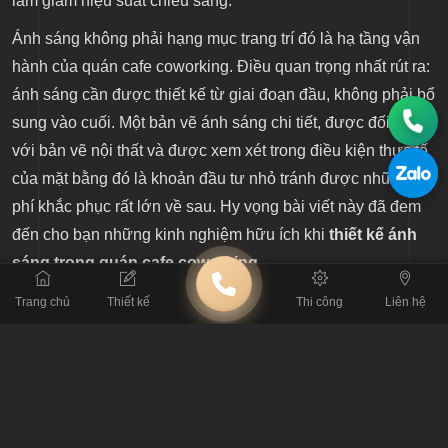
làm giảm hiệu suất chiếu sáng.
Ánh sáng không phải hạng mục trang trí đó là hạ tầng vận
hành của quán cafe coworking. Điều quan trọng nhất rút ra:
ánh sáng cần được thiết kế từ giai đoạn đầu, không phải bổ
sung vào cuối. Một bản vẽ ánh sáng chi tiết, được đối chiếu
với bản vẽ nội thất và được xem xét trong điều kiện thực tế
của mặt bằng đó là khoản đầu tư nhỏ tránh được những chi
phí khắc phục rất lớn về sau. Hy vọng bài viết này đã đem
đến cho bạn những kinh nghiệm hữu ích khi
thiết kế ánh
sáng trong quán cafe coworking
.
Tại
KenDesign
, chúng tôi không chỉ tạo ra những không
Trang chủ
Thiết kế
Thi công
Liên hệ
gian đẹp mắt mà còn phản ánh cá tính và phong cách riêng
của bạn. Hãy để chúng tôi hiện thực hóa tầm nhìn của bạn
với các giải pháp thiết kế - thi công nội thất riêng biệt. Hãy
liên hệ với chúng tôi ngay hôm nay qua: