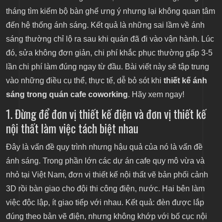
tháng tìm kiếm bộ bàn ghế ưng ý nhưng lại không quan tâm
2. Chú ý đến "vùng chết" ánh sáng khi mặt bằng có
đến hệ thống ánh sáng. Kết quả là những sai lầm về ánh
góc khuất hoặc cột nhà
sáng thường chỉ lộ ra sau khi quán đã đi vào vận hành. Lúc
3. Ánh sáng tự nhiên ban ngày có sự thay đổi
đó, sửa không đơn giản, chi phí khắc phục thường gấp 3-5
lần chi phí làm đúng ngay từ đầu. Bài viết này sẽ tập trung
4. Đừng đánh giá thấp ảnh hưởng của màu sắc
vào những điều cụ thể, thực tế, dễ bỏ sót khi
thiết kế ánh
tường và trần lên chất lượng ánh sáng
sáng trong quán cafe coworking
. Hãy xem ngay!
1. Đừng để đơn vị thiết kế điện và đơn vị thiết kế
5. Chú ý đến trải nghiệm ánh sáng khi khách nhìn
nội thất làm việc tách biệt nhau
vào từ ngoài
Đây là vấn đề quy trình nhưng hậu quả của nó là vấn đề
6. Vấn đề nhiệt độ từ đèn trong không gian kín điều
ánh sáng. Trong phần lớn các dự án cafe quy mô vừa và
hòa
nhỏ tại Việt Nam, đơn vị thiết kế nội thất vẽ bản phối cảnh
3D rồi bàn giao cho đội thi công điện, nước. Hai bên làm
7. Ánh sáng ảnh hưởng đến trải nghiệm chụp ảnh
việc độc lập, ít giao tiếp với nhau. Kết quả: đèn được lắp
đúng theo bản vẽ điện, nhưng không khớp với bố cục nội