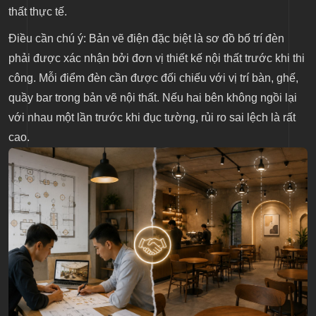
8. Chú ý đặc biệt với khu vực chuyển tiếp giữa các
thất thực tế.
vùng ánh sáng
Điều cần chú ý: Bản vẽ điện đặc biệt là sơ đồ bố trí đèn
phải được xác nhận bởi đơn vị thiết kế nội thất trước khi thi
9. Lên kế hoạch bảo trì ánh sáng ngay từ khi thiết
công. Mỗi điểm đèn cần được đối chiếu với vị trí bàn, ghế,
kế
quầy bar trong bản vẽ nội thất. Nếu hai bên không ngồi lại
với nhau một lần trước khi đục tường, rủi ro sai lệch là rất
cao.