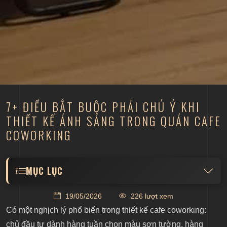
7+ ĐIỀU BẮT BUỘC PHẢI CHÚ Ý KHI
THIẾT KẾ ÁNH SÁNG TRONG QUÁN CAFE
COWORKING
MỤC LỤC
19/05/2026
226 lượt xem
1. Đừng để đơn vị thiết kế điện và đơn vị thiết kế
Có một nghịch lý phổ biến trong thiết kế cafe coworking:
nội thất làm việc tách biệt nhau
chủ đầu tư dành hàng tuần chọn màu sơn tường, hàng