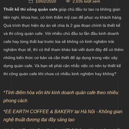
10/02/2020
2,035 lượt xem
muốn của chủ đầu tư
Thiết kế thi công quán cafe
giúp chủ đầu tư tạo ra không gian
Thiết kế kiến trúc và nội thất quán cafe dựa trên
tiện nghi, khoa học, có tính thẩm mỹ cao để phục vụ khách hàng.
mục đích đề ra
Quá trình thực hiện dự án sẽ chia là 2 giai đoạn chính là thiết kế
Thực hiện thi công quán cafe theo bản thiết kế, kế
và thi công quán cafe. Với nhiều chủ đầu tư lần đầu kinh doanh
hoạch khả thi đề ra
cafe hay từng thất bại trước kia sẽ không có kinh nghiệm trải
nghiệm thực tế, thì có thể tham khảo bài viết dưới đây để có thêm
những kiến thức cơ bản và cần thiết để áp dụng trong việc xây
dựng quán cafe. Và bạn sẽ phải cân nhắc việc có nên tự thiết kế
thi công quán cafe khi chưa có nhiều kinh nghiệm hay không?
*
Tính điểm hòa vốn khi kinh doanh quán cafe theo nhiều
phong cách
*
EE EARTH COFFEE & BAKERY tại Hà Nội - Không gian
nghệ thuật đương đại đầy sáng tạo