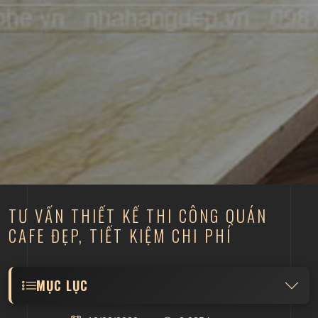
TƯ VẤN THIẾT KẾ THI CÔNG QUÁN
CAFE ĐẸP, TIẾT KIỆM CHI PHÍ
MỤC LỤC
Xác định đối tượng khách hàng, mặt bằng, mong