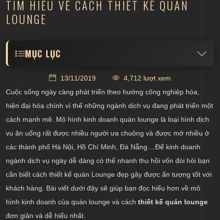
TÌM HIỂU VỀ CÁCH THIẾT KẾ QUÁN
LOUNGE
MỤC LỤC
Khái niệm chung về mô hình kinh doanh quán
13/11/2019
4,712 lượt xem
Lounge
Cuộc sống ngày càng phát triển theo hướng công nghiệp hóa,
Quán lounge có không gian lớn có thiết kế sang
hiện đại hóa chính vì thế những ngành dịch vụ đang phát triển một
trọng
cách mạnh mẽ. Mô hình kinh doanh quán lounge là loại hình dịch
Thiết kế hệ thống âm thanh độc đáo và chất
vụ ăn uống rất được nhiều người ưa chuộng và được mở nhiều ở
Thiết kế quán lounge phù hợp với khách hàng
các thành phố Hà Nội, Hồ Chí Minh, Đà Nẵng....Để kinh doanh
ngành dịch vụ ngày dễ dàng có thể nhanh thu hồi vốn đòi hỏi bạn
cần biết cách thiết kế quán Lounge đẹp gây được ấn tượng tốt với
khách hàng. Bài viết dưới đây sẽ giúp bạn đọc hiểu hơn về mô
hình kinh doanh của quán lounge và cách
thiết kế quán lounge
đơn giản và dễ hiểu nhất.