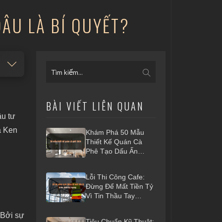
ĐÂU LÀ BÍ QUYẾT?
BÀI VIẾT LIÊN QUAN
ầu tư
a Ken
Khám Phá 50 Mẫu
Thiết Kế Quán Cà
Phê Tạo Dấu Ấn
Riêng 2026
Lỗi Thi Công Cafe:
Đừng Để Mất Tiền Tỷ
Vì Tin Thầu Tay
Ngang
. Bởi sự
Tiêu Chuẩn Kỹ Thuật: