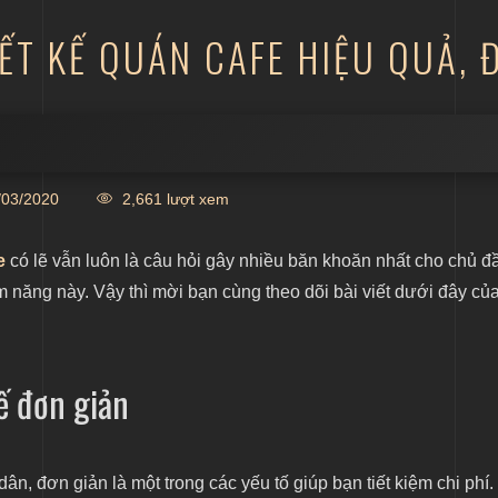
IẾT KẾ QUÁN CAFE HIỆU QUẢ, 
03/2020
2,661 lượt xem
 vị uy tín
e
có lẽ vẫn luôn là câu hỏi gây nhiều băn khoăn nhất cho chủ đ
 năng này. Vậy thì mời bạn cùng theo dõi bài viết dưới đây củ
ế đơn giản
dân, đơn giản là một trong các yếu tố giúp bạn tiết kiệm chi phí