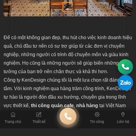
Để có một không gian đẹp, thu hút cho việc kinh doanh hiệu
quả, chủ đầu tư nên có sự trợ giúp từ các đơn vị chuyên
nghiệp, những người có trình độ chuyên môn và giàu kinh
nghiệm. Họ cũng là những người sẽ giúp biến những ý
tưởng của bạn trở nên chân thực và khả thi hơn.
Công ty KenDesign chúng tôi là một lựa chọn rất đáng quan
tâm. Với kinh nghiệm qua hàng trăm công trình, KenDesign
tự hào là người đón đầu xu hướng, chuyên gia trong lĩnh
vực thiết kế,
thi công quán cafe
,
nhà hàng
tại Việt Nam
hiện nay. Hãy liên hệ ngay với chúng tôi để được tư vấn
Trang chủ
Thiết kế
Thi công
Liên hệ
miễn phí và cảm nhận sự nhiệt tình cùng nhiều ưu đãi hấp
dẫn.