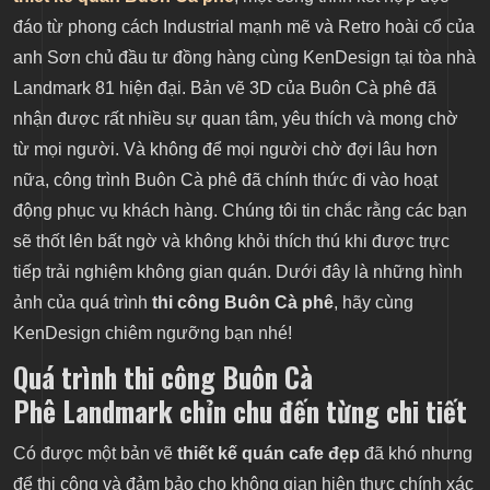
sau thi công
đáo từ phong cách Industrial mạnh mẽ và Retro hoài cổ của
Đứa con tinh thần Buôn Cà Phê đã sẵn sàng tiếp
anh Sơn chủ đầu tư đồng hàng cùng KenDesign tại tòa nhà
đón thực khách
Landmark 81 hiện đại. Bản vẽ 3D của Buôn Cà phê đã
nhận được rất nhiều sự quan tâm, yêu thích và mong chờ
từ mọi người. Và không để mọi người chờ đợi lâu hơn
nữa, công trình Buôn Cà phê đã chính thức đi vào hoạt
động phục vụ khách hàng. Chúng tôi tin chắc rằng các bạn
sẽ thốt lên bất ngờ và không khỏi thích thú khi được trực
tiếp trải nghiệm không gian quán. Dưới đây là những hình
ảnh của quá trình
thi công Buôn Cà phê
, hãy cùng
KenDesign chiêm ngưỡng bạn nhé!
Quá trình thi công
Buôn Cà
Phê
Landmark chỉn chu đến từng chi tiết
Có được một bản vẽ
thiết kế quán cafe đẹp
đã khó nhưng
để thi công và đảm bảo cho không gian hiện thực chính xác