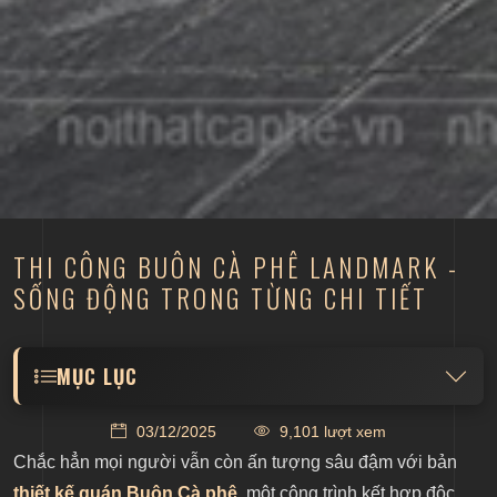
THI CÔNG BUÔN CÀ PHÊ LANDMARK -
SỐNG ĐỘNG TRONG TỪNG CHI TIẾT
MỤC LỤC
Quá trình thi công Buôn Cà Phê Landmark chỉn
03/12/2025
9,101 lượt xem
chu đến từng chi tiết
Chắc hẳn mọi người vẫn còn ấn tượng sâu đậm với bản
Hình ảnh sống động của Buôn Cà Phê Landmark
thiết kế quán Buôn Cà phê
, một công trình kết hợp độc