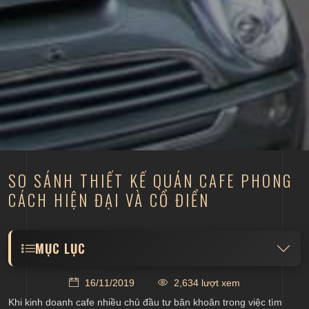
SO SÁNH THIẾT KẾ QUÁN CAFE PHONG
CÁCH HIỆN ĐẠI VÀ CỔ ĐIỂN
MỤC LỤC
Hoàn cảnh ra đời và khách hàng phù hợp
16/11/2019
2,634 lượt xem
Đặc điểm thiết kế nội thất của quán cafe
Khi kinh doanh cafe nhiều chủ đầu tư băn khoăn trong việc tìm