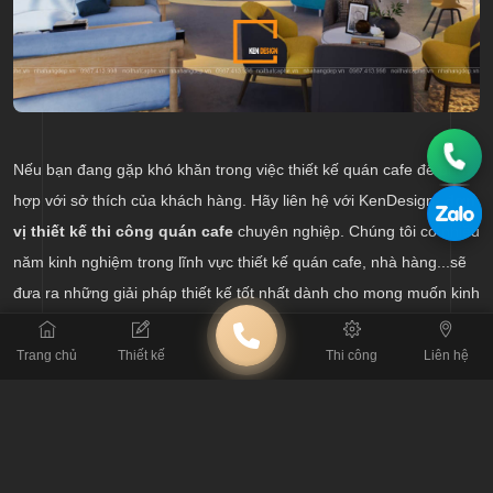
Nếu bạn đang gặp khó khăn trong việc thiết kế quán cafe để phù
hợp với sở thích của khách hàng. Hãy liên hệ với KenDesign-
đơn
vị thiết kế thi công quán cafe
chuyên nghiệp. Chúng tôi có nhiều
năm kinh nghiệm trong lĩnh vực thiết kế quán cafe, nhà hàng...sẽ
đưa ra những giải pháp thiết kế tốt nhất dành cho mong muốn kinh
doanh cafe của bạn. Nhanh tay liên hệ với chúng tôi để được tư
vấn sớm nhất.
Trang chủ
Thiết kế
Thi công
Liên hệ