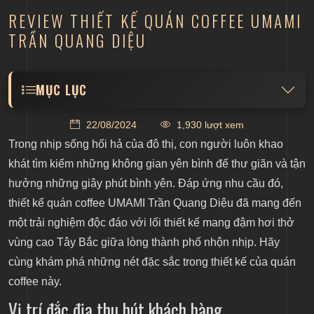
REVIEW THIẾT KẾ QUÁN COFFEE UMAMI
TRẦN QUANG DIỆU
MỤC LỤC
Vị trí đắc địa thu hút khách hàng
22/08/2024
1,930 lượt xem
Nổi bật với mái ngói Pơ Mu đặc trưng
Trong nhịp sống hối hả của đô thị, con người luôn khao
Phong cách mang đậm chất vùng cao
khát tìm kiếm những không gian yên bình để thư giãn và tận
hưởng những giây phút bình yên. Đáp ứng nhu cầu đó,
Kết hợp hài hòa không gian ngoài trời và trong nhà
thiết kế quán coffee UMAMI Trần Quang Diệu
đã mang đến
Không gian nội thất độc đáo và ấn tượng
một trải nghiệm độc đáo với lối thiết kế mang đậm hơi thở
vùng cao Tây Bắc giữa lòng thành phố nhộn nhịp. Hãy
cùng khám phá những nét đặc sắc trong thiết kế của quán
coffee này.
Vị trí đắc địa thu hút khách hàng