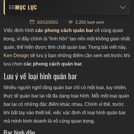
MỤC LỤC
Lưu ý về loại hình quán bar
10/12/2021
2,202 lượt xem
Bar bình dân
Việc định hình
các phong cách quán bar
vô cùng quan
trọng, vì đây chính là “linh hồn” tạo nên một không gian nhất
Bar thể thao
quán, thể hiện được tính chất quán bar. Trong bài viết này,
Bar đặc biệt
Ken Design
sẽ lưu ý bạn những điểm cần xem xét trước khi
Rooftop bar
lựa chọn
các phong cách quán bar
.
Lưu ý về diện tích, quy mô
Lưu ý về loại hình quán bar
Các phong cách quán bar tiêu biểu của Ken Design
Nhiều người nghĩ rằng quán bar chỉ có một loại, tuy nhiên,
Ken Design - Giải pháp thiết kế và thi công nội thất
thực tế quán bar lại rất đa dạng loại hình. Mỗi một loại quán
bar lại có những đặc điểm khác nhau. Chính vì thế, trước
khi bắt tay vào thiết kế, việc xác định rõ loại hình quán bar
mà mình kinh doanh là vô cùng quan trọng.
Bar bình dân