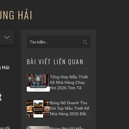
UNG HẢI
BÀI VIẾT LIÊN QUAN
g Hải
Tổng Hợp Mẫu Thiết
Kế Nhà Hàng Chay
Hot 2026 Tinh Tế
t
Bùng Nổ Doanh Thu
Với Top Mẫu Thiết Kế
Nhà Hàng 2026 Đắt
Khách Nhất
ng tối
Khám Phá 50 Mẫu