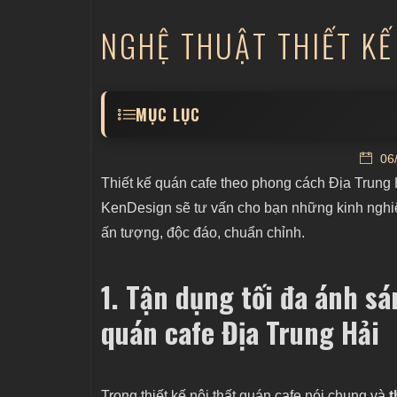
NGHỆ THUẬT THIẾT KẾ
MỤC LỤC
1. Tận dụng tối đa ánh sáng tự nhiên trong 
06/
2. Sử dụng những đường cong mềm mại tron
Thiết kế quán cafe theo phong cách Địa Trung 
3. Sử dụng màu sắc tươi sáng, tự nhiên tro
KenDesign sẽ tư vấn cho bạn những kinh nghi
ấn tượng, độc đáo, chuẩn chỉnh.
4. Đơn giản hóa trong hệ thống bàn ghế của
5. Chú trọng tới yếu tố thiên nhiên trong d
1. Tận dụng tối đa ánh sá
Thiết kế nội thất quán cafe Địa Trung Hả
quán cafe Địa Trung Hải
Trong thiết kế nội thất quán cafe nói chung và
t