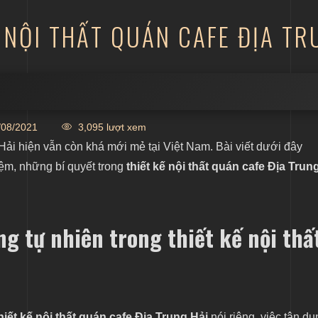
 NỘI THẤT QUÁN CAFE ĐỊA TR
thiết kế nội thất quán cafe Địa Trung Hải
08/2021
3,095 lượt xem
g thiết kế nội thất quán cafe Địa Trung Hải
Hải hiện vẫn còn khá mới mẻ tại Việt Nam. Bài viết dưới đây
ng thiết kế nội thất quán cafe Địa Trung Hải
ệm, những bí quyết trong
thiết kế nội thất quán cafe Địa Trun
 thiết kế nội thất quán cafe Địa Trung Hải
ecor thiết kế nội thất quán cafe Địa Trung Hải
ng tự nhiên trong thiết kế nội thấ
i cùng KenDesign
hiết kế nội thất quán cafe Địa Trung Hải
nói riêng, việc tận dụ