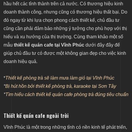
vintage
hầu hết các tỉnh thành trên cả nước. Có thương hiệu kinh
Thiết kế quán cafe phong cách hiện đại
doanh thành công, nhưng cũng có thương hiệu thất bại. Do
Thiết kế quán cafe phòng trà
đó ngay từ khi lựa chọn phong cách thiết kế, chủ đầu tư
cũng cần phải đảm bảo những ý tưởng cho phù hợp với thị
hiếu và xu hướng của thị trường. Cùng tham khảo một số
mẫu
thiết kế quán cafe tại Vĩnh Phúc
dưới đây đây để
giúp chủ đầu tư có được một không gian đẹp cho việc kinh
doanh hiệu quả.
*
Thiết kế phòng trà sẽ làm mưa làm gió tại Vĩnh Phúc
*
Bị hút hồn bởi thiết kế phòng trà, karaoke tại Sơn Tây
*
Tìm hiểu cách thiết kế quán cafe phòng trà đúng tiêu chuẩn
Thiết kế quán cafe ngoài trời
Vĩnh Phúc là một trong những tỉnh có nền kinh tế phát triển,