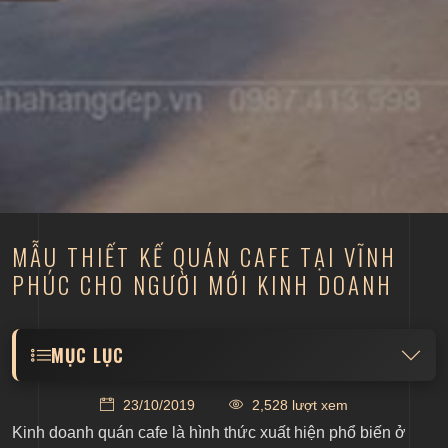
MẪU THIẾT KẾ QUÁN CAFE TẠI VĨNH
PHÚC CHO NGƯỜI MỚI KINH DOANH
MỤC LỤC
Thiết kế quán cafe ngoài trời
23/10/2019
2,528 lượt xem
Thiết kế quán cafe tại Vĩnh Phúc phong cách
Kinh doanh quán cafe là hình thức xuất hiện phổ biến ở