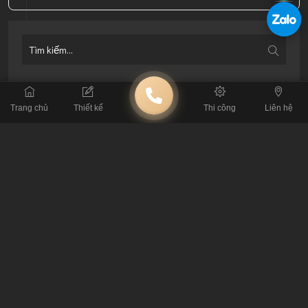
BÀI VIẾT LIÊN QUAN
Trang chủ
Thiết kế
Thi công
Liên hệ
Khám Phá 50 Mẫu Thiết Kế Quán Cà Phê Tạo
Dấu Ấn Riêng 2026
Lỗi Thi Công Cafe: Đừng Để Mất Tiền Tỷ Vì Tin
Thầu Tay Ngang
Tiêu Chuẩn Kỹ Thuật: Thông Số Sống Còn Khi
Thiết Kế Quán Cafe