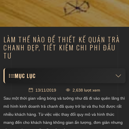
LÀM THẾ NÀO ĐỂ THIẾT KẾ QUÁN TRÀ
CHANH ĐẸP, TIẾT KIỆM CHI PHÍ ĐẦU
TƯ
MỤC LỤC
Mua lại thương hiệu nổi tiếng hoặc thiết kế theo
13/11/2019
2,638 lượt xem
chuỗi quán trà chanh
Sau một thời gian vắng bóng và tưởng như đã đi vào quên lãng thì
Tìm phong cách thiết kế phù hợp cho quán trà
mô hình kinh doanh trà chanh đã quay trở lại và thu hút được rất
chanh
nhiều khách hàng. Từ việc việc thay đổi quy mô và hình thức
Thiết kế nội thất đơn giản cho quán trà chanh
mang đến cho khách hàng không gian ấn tượng, đơn giản nhưng
Trang trí quán trà chanh có điểm nhấn